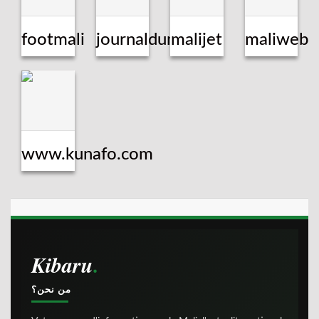
footmali
journaldumal
malijet
maliweb
www.kunafo.com
Kibaru
من نحن؟