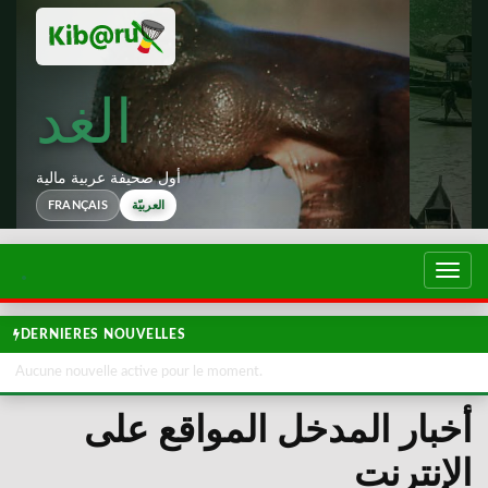
الغد
أول صحيفة عربية مالية
FRANÇAIS
العربيّة
تبديل
لتصفح
DERNIERES NOUVELLES
Aucune nouvelle active pour le moment.
أخبار المدخل المواقع على
الإنترنت