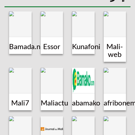
Bamada.net
Essor
Kunafoni
Mali-
web
Mali7
Maliactu
abamako
afribonem