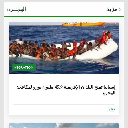
مزيد ›
الهجــرة
MIGRATION
6 سنوات، 1 شهر
إسبانيا تمنح البلدان الإفريقية 45.9 مليون يورو لمكافحة
الهجرة
جناح