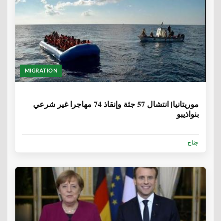
MIGRATION
6 سنوات، 8 أشهر
موريتانيا| انتشال 57 جثة وإنقاذ 74 مهاجرا غير شرعي
بنواذيبو
جناح