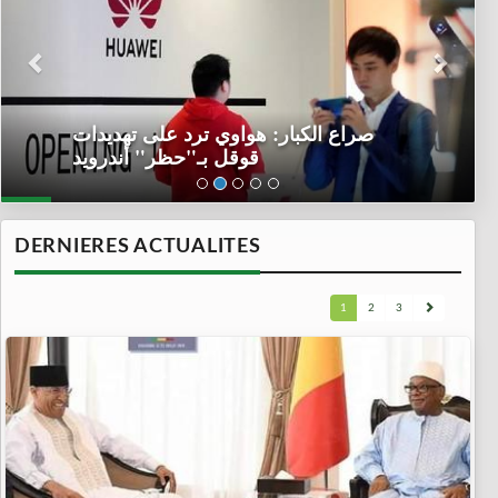
صراع الكبار: هواوي ترد على تهديدات
قوقل بـ"حظر" أندرويد
DERNIERES ACTUALITES
1
2
3