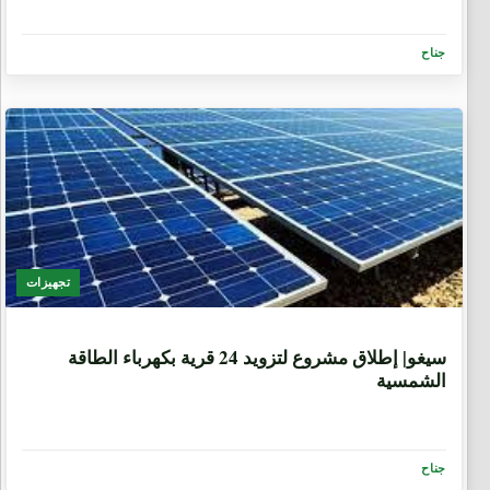
جناح
تجهيزات
8 سنوات، 5 أشهر
سيغو| ﺇﻃﻼﻕ ﻣﺸﺮﻭﻉ ﻟﺘﺰﻭﻳﺪ 24 ﻗﺮﻳﺔ بكهرباء ﺍﻟﻄﺎﻗﺔ
ﺍﻟﺸﻤﺴﻴﺔ
جناح