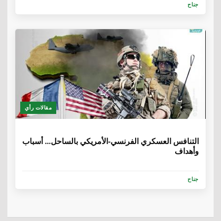
جناح
مقالات رأي
6 سنوات، 8 أشهر
التنافس العسكري الفرنسي-الأمريكي بالساحل... أسباب
وأهداف
جناح