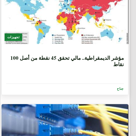
تجهيزات
8 سنوات، 9 أشهر
ﻣﺆﺷﺮ ﺍﻟﺪﻳﻤﻘﺮﺍﻃﻴﺔ.. مالي تحقق 45 نقطة من أصل 100
نقاط
جناح