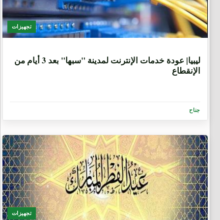
تجهيزات
9 سنوات
ليبيا| عودة خدمات الإنترنت لمدينة "سبها" بعد 3 أيام من
الإنقطاع
جناح
تجهيزات