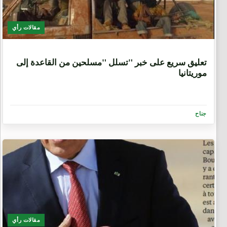
مقالات رأي
6 سنوات، 11 شهر
تعليق سريع على خبر "تسلل "مسلحين من القاعدة إلى
موريتانيا
جناح
مقالات رأي