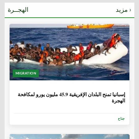
مزيد ›
الهجــرة
MIGRATION
6 سنوات، 1 شهر
إسبانيا تمنح البلدان الإفريقية 45.9 مليون يورو لمكافحة
الهجرة
جناح