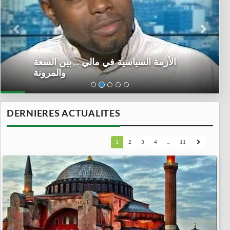
الأزمة السياسية في مالي .. بين السعة
والمرونة
DERNIERES ACTUALITES
1
2
3
4
...
11