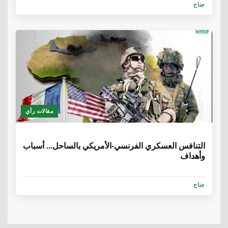
جناح
مقالات رأي
6 سنوات، 8 أشهر
التنافس العسكري الفرنسي-الأمريكي بالساحل... أسباب
وأهداف
جناح