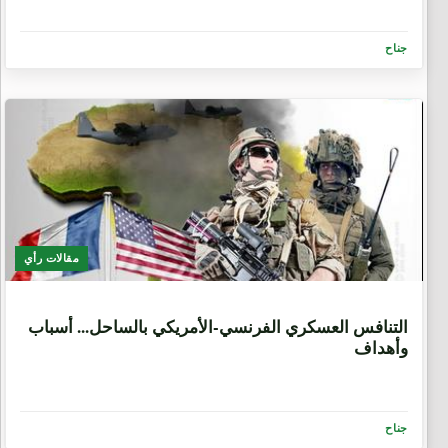
جناح
مقالات رأي
6 سنوات، 8 أشهر
التنافس العسكري الفرنسي-الأمريكي بالساحل... أسباب
وأهداف
جناح