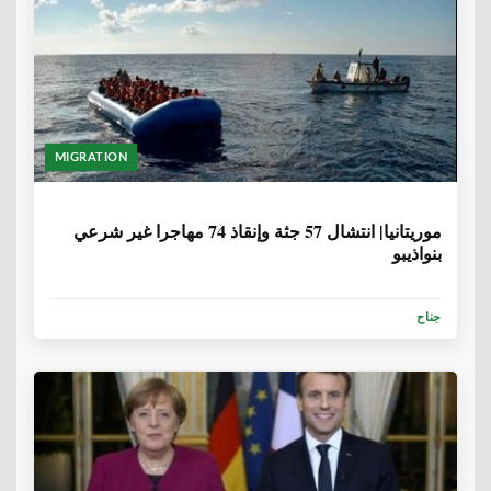
MIGRATION
6 سنوات، 8 أشهر
موريتانيا| انتشال 57 جثة وإنقاذ 74 مهاجرا غير شرعي
بنواذيبو
جناح