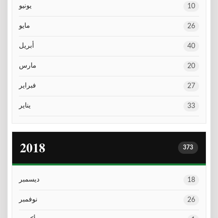
يونيو
10
مايو
26
أبريل
40
مارس
20
فبراير
27
يناير
33
2018
373
ديسمبر
18
نوفمبر
26