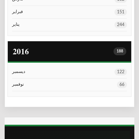
فبراير
151
يناير
244
2016
188
ديسمبر
122
نوفمبر
66