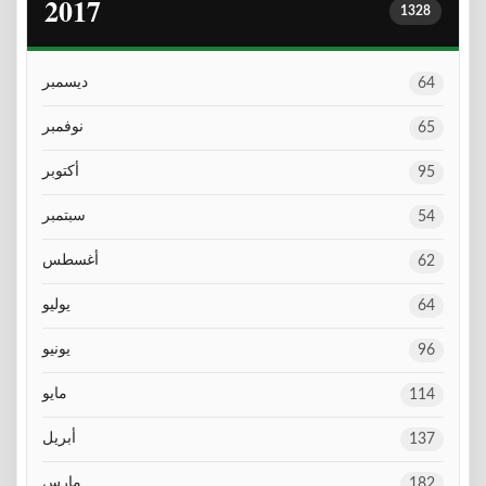
2017
1328
ديسمبر
64
نوفمبر
65
أكتوبر
95
سبتمبر
54
أغسطس
62
يوليو
64
يونيو
96
مايو
114
أبريل
137
مارس
182