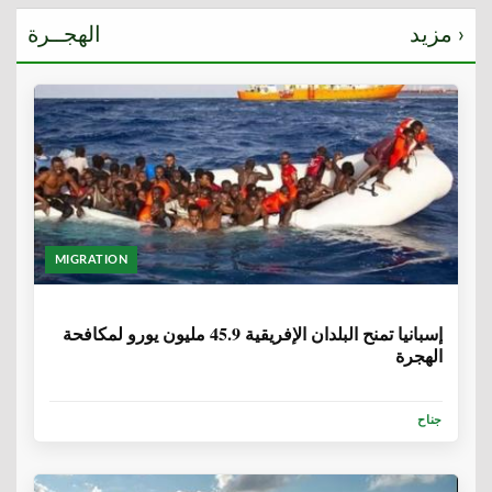
مزيد ›
الهجــرة
MIGRATION
6 سنوات، 1 شهر
إسبانيا تمنح البلدان الإفريقية 45.9 مليون يورو لمكافحة
الهجرة
جناح