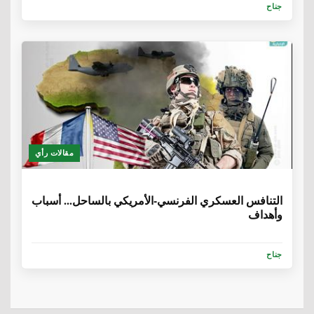
جناح
مقالات رأي
6 سنوات، 8 أشهر
التنافس العسكري الفرنسي-الأمريكي بالساحل... أسباب
وأهداف
جناح