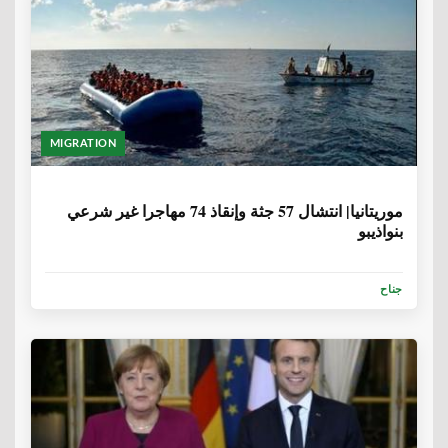
MIGRATION
6 سنوات، 8 أشهر
موريتانيا| انتشال 57 جثة وإنقاذ 74 مهاجرا غير شرعي
بنواذيبو
جناح