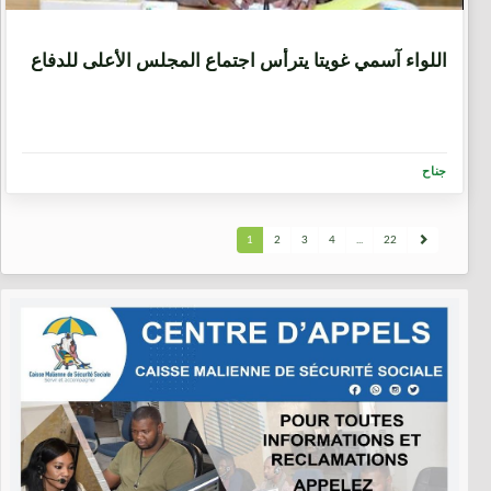
1 سنة، 3 أشهر
اللواء آسمي غويتا يترأس اجتماع المجلس الأعلى للدفاع
جناح
1
2
3
4
...
22