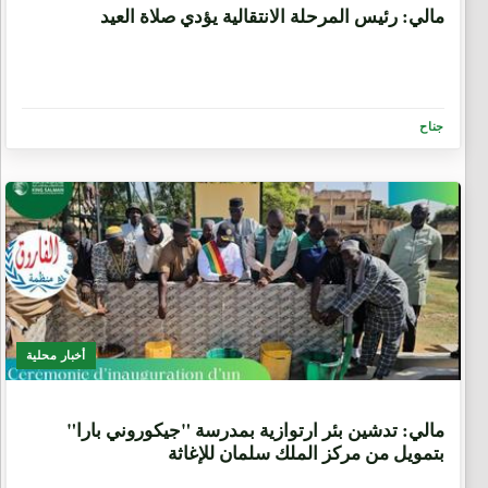
مالي: رئيس المرحلة الانتقالية يؤدي صلاة العيد
جناح
أخبار محلية
6 أشهر، 2 أسبوعين
​مالي: تدشين بئر ارتوازية بمدرسة "جيكوروني بارا"
بتمويل من مركز الملك سلمان للإغاثة