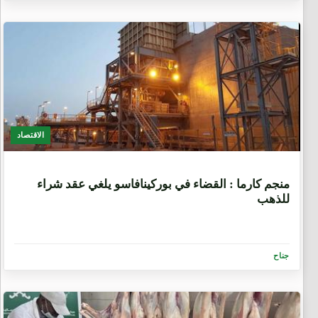
الاقتصاد
3 أسابيع، 4 أيام
منجم كارما : القضاء في بوركينافاسو يلغي عقد شراء
للذهب
جناح