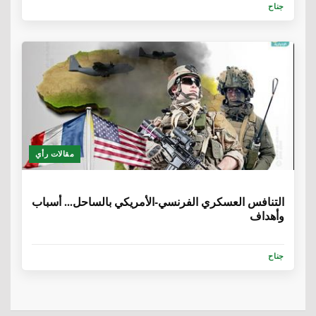
جناح
مقالات رأي
6 سنوات، 8 أشهر
التنافس العسكري الفرنسي-الأمريكي بالساحل... أسباب
وأهداف
جناح