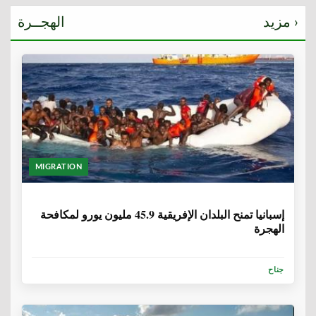
مزيد ›
الهجــرة
MIGRATION
6 سنوات، 1 شهر
إسبانيا تمنح البلدان الإفريقية 45.9 مليون يورو لمكافحة
الهجرة
جناح