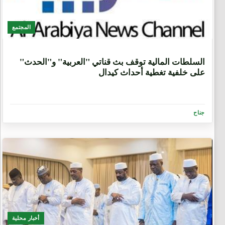
المجتمع
2 شهرين، 1 اسبوع.
السلطات المالية توقف بث قناتي "العربية" و"الحدث"
على خلفية تغطية أحداث كيدال
جناح
أخبار محلية