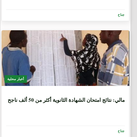
جناح
أخبار محلية
3 أسابيع، 4 أيام
مالي: نتائج امتحان الشهادة الثانوية أكثر من 50 ألف ناجح
جناح