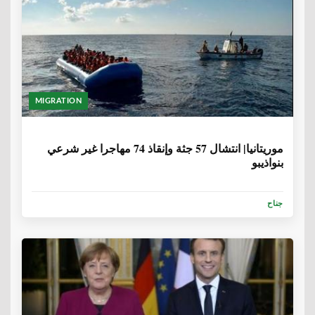
MIGRATION
6 سنوات، 8 أشهر
موريتانيا| انتشال 57 جثة وإنقاذ 74 مهاجرا غير شرعي
بنواذيبو
جناح