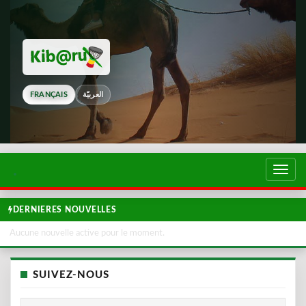
FRANÇAIS
العربيّة
Touch
de
navig
DERNIERES NOUVELLES
Aucune nouvelle active pour le moment.
SUIVEZ-NOUS