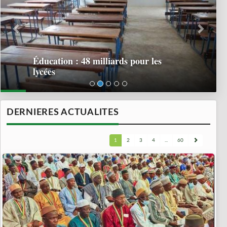
Éducation : 48 milliards pour les
lycées
DERNIERES ACTUALITES
1
2
3
4
...
60