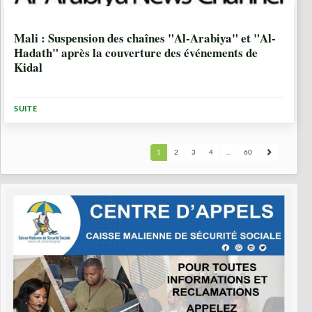
2 MOIS, 1 SEMAINE
Mali : Suspension des chaînes "Al-Arabiya" et "Al-
Hadath" après la couverture des événements de
Kidal
SUITE
1
2
3
4
...
60