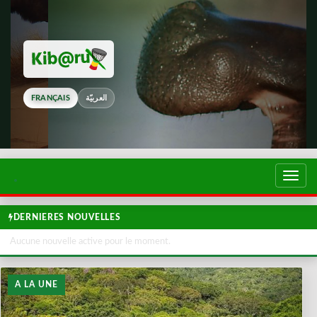
FRANÇAIS
العربيّة
Touch
de
navig
DERNIERES NOUVELLES
Aucune nouvelle active pour le moment.
A LA UNE