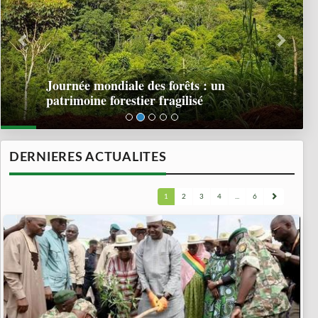
Journée mondiale des forêts : un
patrimoine forestier fragilisé
DERNIERES ACTUALITES
1
2
3
4
...
6