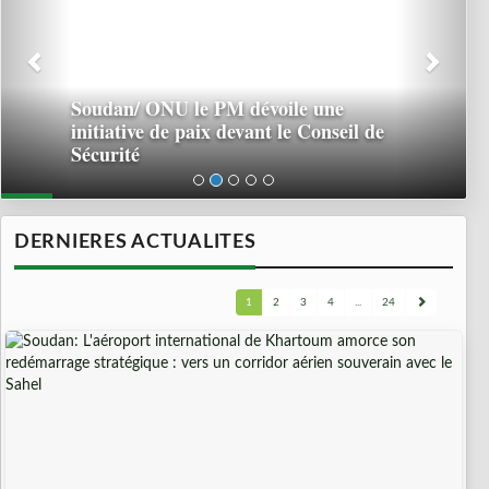
Soudan/ ONU le PM dévoile une
initiative de paix devant le Conseil de
Sécurité
DERNIERES ACTUALITES
1
2
3
4
...
24