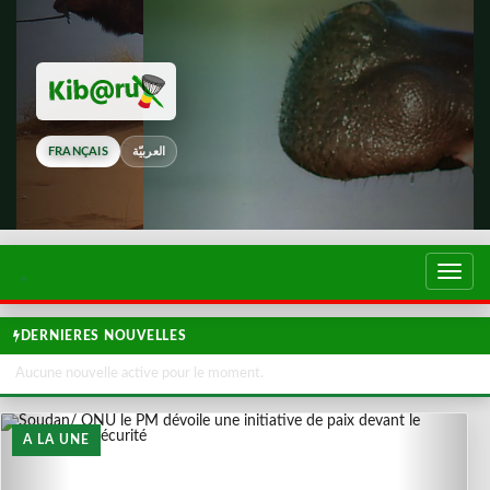
FRANÇAIS
العربيّة
Touch
de
navig
DERNIERES NOUVELLES
Aucune nouvelle active pour le moment.
A LA UNE