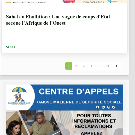
2 ANNÉES, 1 MOIS
Sahel en Ébullition : Une vague de coups d'État
secoue l'Afrique de l'Ouest
SUITE
1
2
3
4
...
24