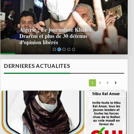
Algérie : Le journaliste Khaled
Drareni et plus de 30 détenus
d’opinion libérés
DERNIERES ACTUALITES
1
2
3