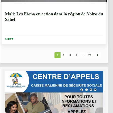
1 ANNÉE, 3 MOIS
Mali: Les FAma en action dans la région de Noiro du
Sahel
SUITE
1
2
3
4
...
21