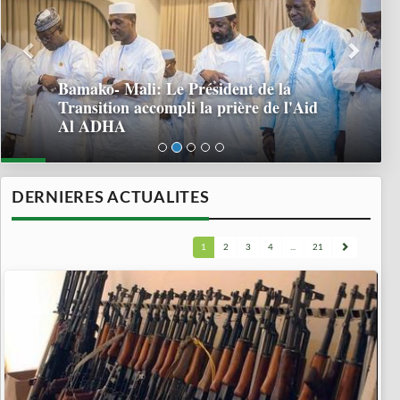
Bamako- Mali: Le Président de la
Transition accompli la prière de l'Aid
Al ADHA
DERNIERES ACTUALITES
1
2
3
4
...
21