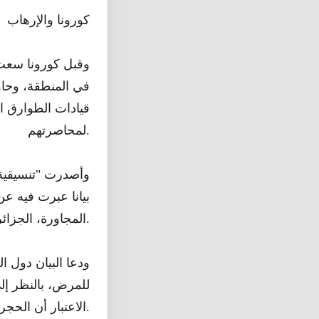
كورونا والإرهاب
وقبل كورونا سعت
في المنطقة، وحاو
قيادات الطوارق ال
لمحاصرتهم.
وأصدرت "تنسيقية ا
المجاورة، الجزائر وموريتانيا والنيجر وبوركينا فاسو.
ودعا البيان دول ا
للمرض، بالنظر إل
الاعتبار أن الحجر الصحي أو البقاء في البيوت يبقى أفضل وسيلة للوقاية حتى يثبت خلاف ذلك.