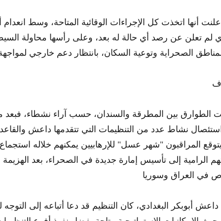
لنت أنها اتخذت كل الإجراءات الوقائية المتاحة، وسط انعدام أ
لذي لم تعلن عن رصد أي حالة له بعد، وعلى رأسها محاولة الس
ف
ت الطوارق بين المطرقة والسندان، حسب آراء نشطاء، فبعد 
تئصال نشاط عدد من التنظيمات التي تتقدمها داعش والقاعدة
ا يتوقع المراقبون "شهر عسل" للإرهابيين يمكنهم خلاله استجماع
 الرامية إلى تأسيس إمارة جديدة في الصحراء، بعد الهزيمة
عش أبوبكر البغدادي، كان التنظيم قد دعا أتباعه إلى التوجه
ية، حيث الإمكانيات الاستراتيجية متاحة بفضل نفوذ أفرع التنظيم