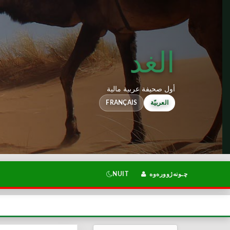
الغد
أول صحيفة عربية مالية
العربيّة
FRANÇAIS
چـونەژوورەوە
NUIT