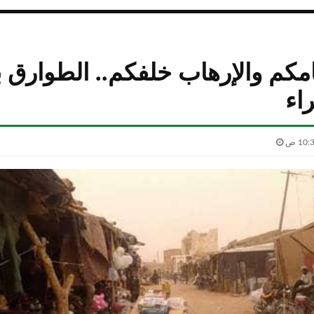
امكم والإرهاب خلفكم.. الطوارق ب
اء