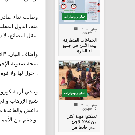
وطالب نداء صادر 
تقارير وحوارات
منه، الدول المطل
7 سنوات،
2 شهرين
تنقل البضائع، لا سيما المواد الأساسية.
‬أنحاء‭ ‬القارة
وأضاف البيان: "ال
السمراء
نتيجة صعوبة الإجر
حول لها ولا قوة".
وتلقي أزمة كورون
تقارير وحوارات
شبح الإرهاب والجر
7 سنوات،
2 شهرين
داعش والقاعدة مل
تمبكتو| عودة أكثر
وبدعم من الأمم المتحدة والولايات المتحدة تحارب الإرهاب على طول شريط منطقة الساحل.
من 2086 لاجئ
مالي قادما من
موريتانيا