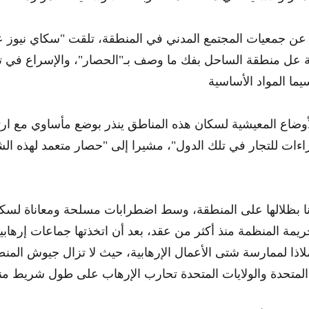
عن جمعيات المجتمع المدني في المنطقة، تلقت "سكاي نيوز ع
ة عل منطقة الساحل بفك ما وصف بـ"الحصار"، والإسراع في 
أوضاع المعيشية لسكان هذه المناطق ينذر بوضع مأساوي مع ارت
اءات للتجار في تلك الدول"، مشيرا إلى "حصار متعمد لهذه الش
ا بظلالها على المنطقة، وسط اضطرابات مسلحة ومعاناة لسكا
يمة المنظمة منذ أكثر من عقد، بعد أن اتخذتها جماعات إرهابي
اذا لممارسة شتى الأعمال الإرهابية، حيث لا تزال جيوش المنط