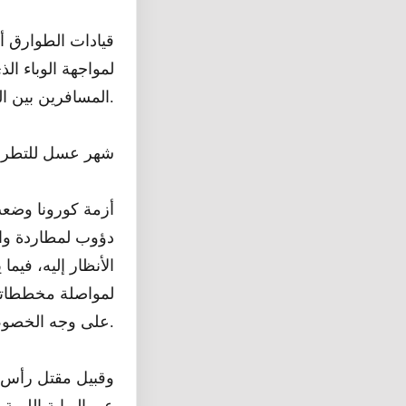
قيادات الطوارق أع
لمواجهة الوباء ا
المسافرين بين المناطق الصحراية وتوعية السكان، بانتظار دعم خارجي لمواجهة تبعات الوباء.
شهر عسل للتطر
أزمة كورونا وضع
دؤوب لمطاردة واس
الأنظار إليه، فيم
لمواصلة مخططاتهم
على وجه الخصوص في العراق وسوريا.
وقبيل مقتل رأس دا
عبر البوابة الليب