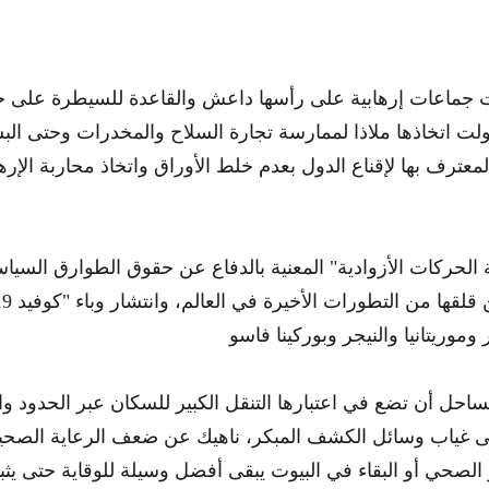
 جماعات إرهابية على رأسها داعش والقاعدة للسيطرة على خ
لت اتخاذها ملاذا لممارسة تجارة السلاح والمخدرات وحتى الب
معترف بها لإقناع الدول بعدم خلط الأوراق واتخاذ محاربة الإر
لحركات الأزوادية" المعنية بالدفاع عن حقوق الطوارق السياسي
لساحل أن تضع في اعتبارها التنقل الكبير للسكان عبر الحدود وال
ى غياب وسائل الكشف المبكر، ناهيك عن ضعف الرعاية الصحية