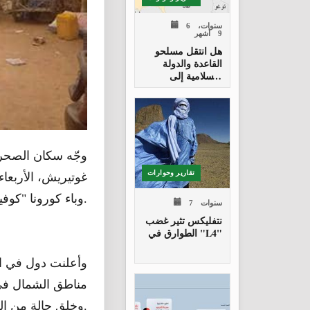
6 سنوات،
9 أشهر
هل انتقل مسلحو
القاعدة والدولة
الإسلامية إلى
بوركينا فاسو؟
وجّه سكان الصحراء
تقارير وحوارات
غوتيريش، الأربعاء
وباء كورونا "كوفيد 19"، مما أدى إلى قطع شرايين الغذاء بالمنطقة.
7 سنوات
نتفليكس تثير غضب
الطوارق في "L4"
وأعلنت دول في ال
مناطق الشمال في 
وخلق حالة من الذعر والاستياء في منطقة مضطربة أصلا وشحيحة الموارد.