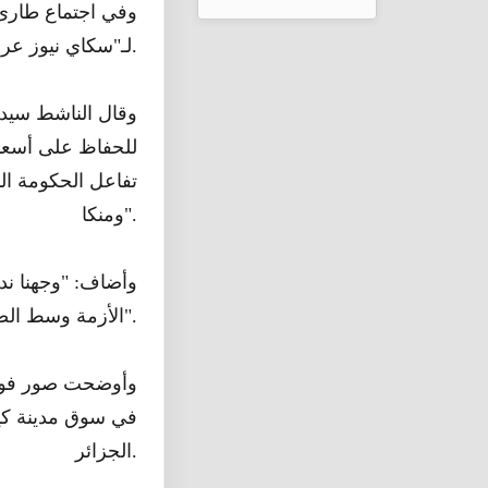
وفي اجتماع طارئ 
لـ"سكاي نيوز عربية" عن شبح أزمة كورونا وتبعاتها على سكان المنطقة.
وقال الناشط سيدي
للحفاظ على أسعار 
تفاعل الحكومة الم
ومنكا".
وأضاف: "وجهنا ندا
الأزمة وسط الصحراء. الوضع شديد الخطورة ولا بد من تحرك لتدارك الموقف".
وأوضحت صور فوتوغ
في سوق مدينة كيد
الجزائر.