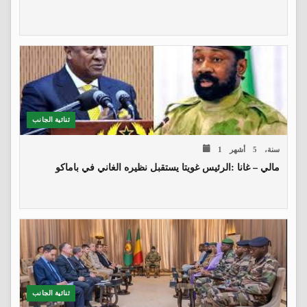
ثنائية الجانب
1 سنة، 5 أشهر
مالي – غانا :الرئيس غويتا يستقبل نظيره الغاني في باماكو
ثنائية الجانب