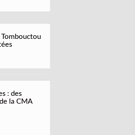
s Tombouctou
tées
s : des
 de la CMA