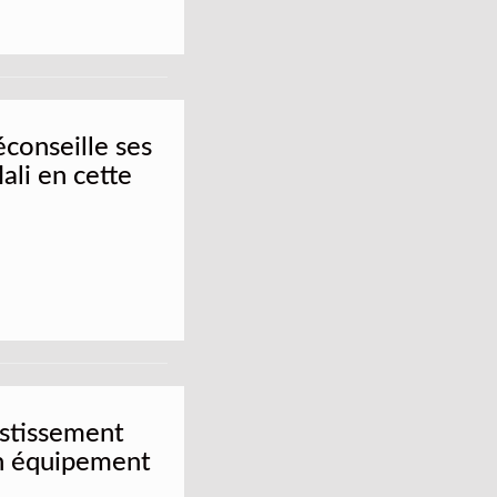
éconseille ses
ali en cette
estissement
on équipement