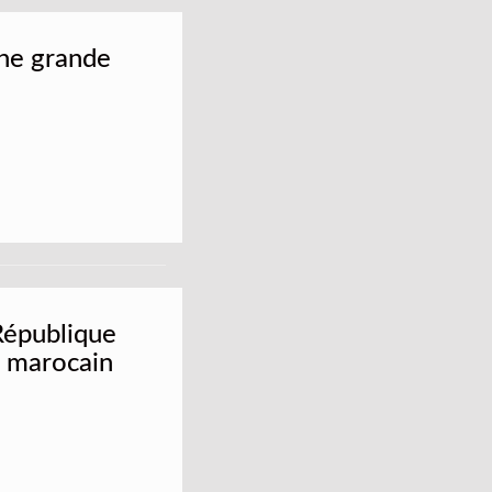
une grande
 République
t marocain