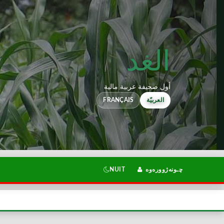
الغد
أول صحيفة عربية مالية
FRANÇAIS
العربيّة
NUIT
چـونەژوورەوە