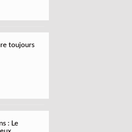
ire toujours
s : Le
deux