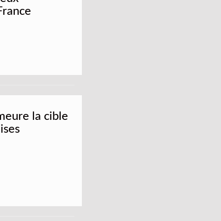
France
meure la cible
aises