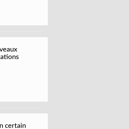
uveaux
tations
n certain