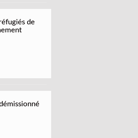
réfugiés de
énement
t démissionné