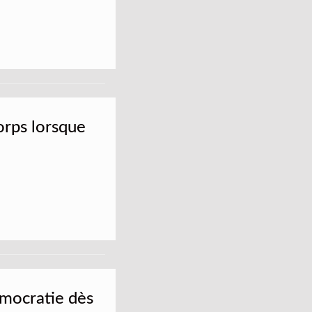
orps lorsque
démocratie dès