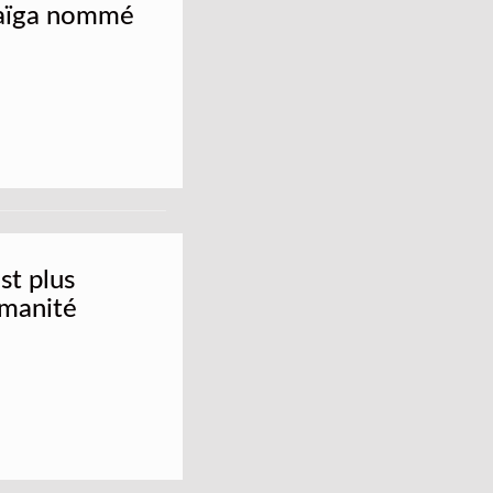
aïga nommé
st plus
umanité