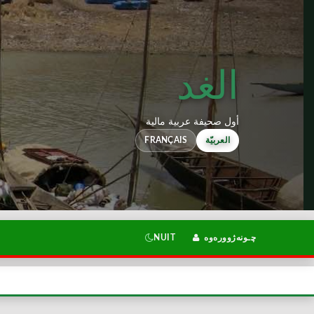
الغد
أول صحيفة عربية مالية
FRANÇAIS
العربيّة
NUIT
چـونەژوورەوە