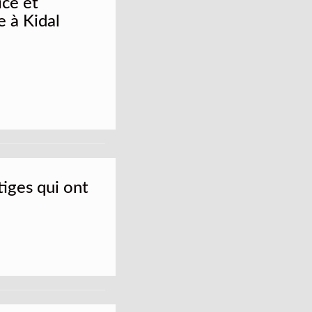
ice et
e à Kidal
tiges qui ont