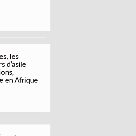
s, les
 d’asile
ions,
le en Afrique