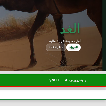
الغد
أول صحيفة عربية مالية
FRANÇAIS
العربيّة
NUIT
چـونەژوورەوە