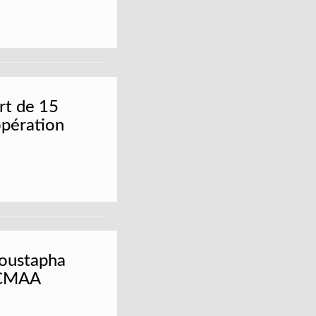
rt de 15
opération
oustapha
ECMAA