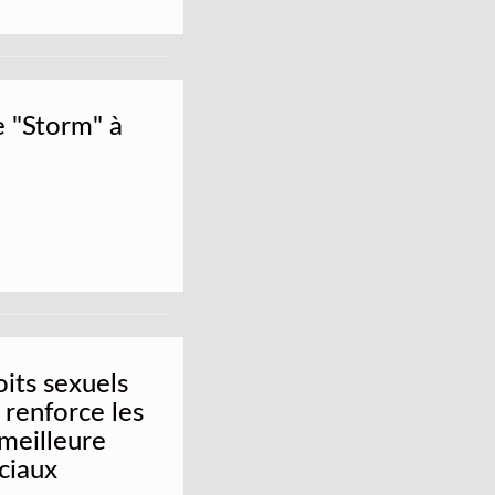
e "Storm" à
oits sexuels
 renforce les
 meilleure
ociaux