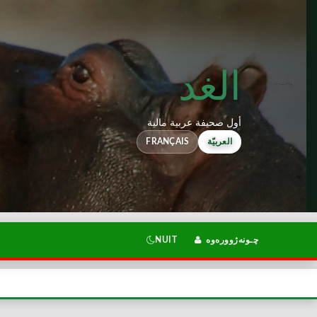
الغد
أول صحيفة عربية مالية
FRANÇAIS
العربيّة
NUIT
چـونەژوورەوە