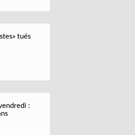
istes» tués
vendredi :
ans