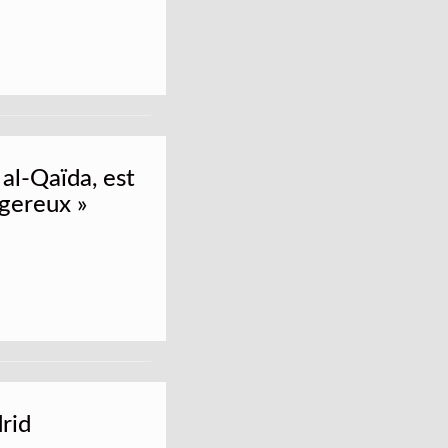
 al-Qaïda, est
ngereux »
drid