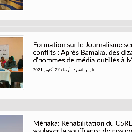
Formation sur le Journalisme se
conflits : Après Bamako, des diz
d’hommes de média outillés à 
تاريخ النشر: : أربعاء 27 أكتوبر 2021
Ménaka: Réhabilitation du CSR
soulager la souffrance de nos p