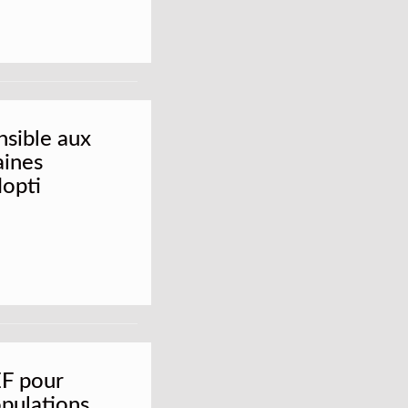
nsible aux
aines
Mopti
EF pour
opulations