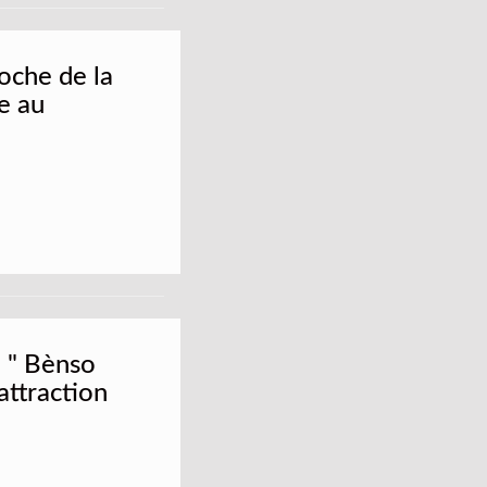
roche de la
e au
 " Bènso
 attraction