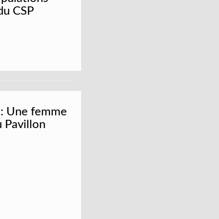
 du CSP
ï : Une femme
 Pavillon