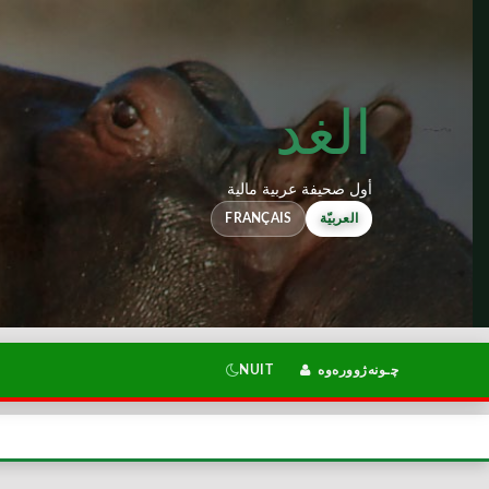
الغد
أول صحيفة عربية مالية
FRANÇAIS
العربيّة
NUIT
چـونەژوورەوە