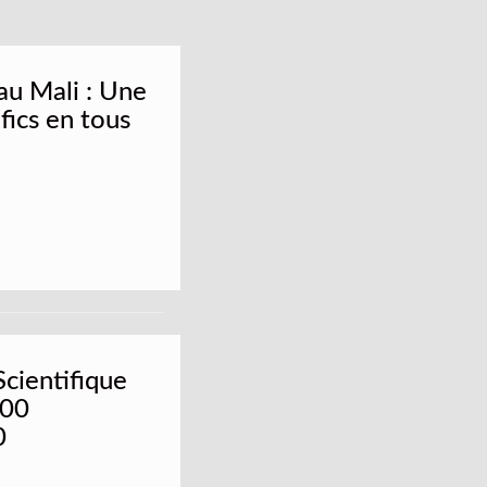
au Mali : Une
fics en tous
Scientifique
200
0