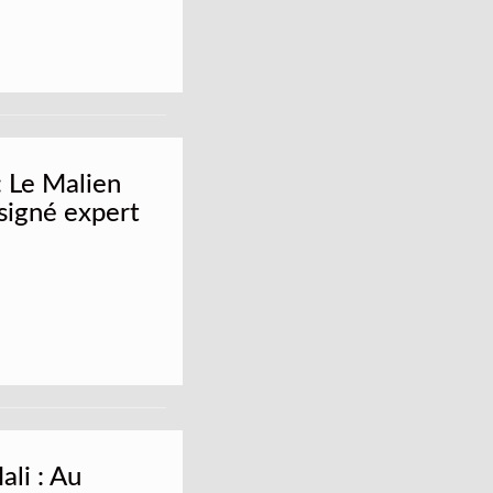
 Le Malien
signé expert
li : Au