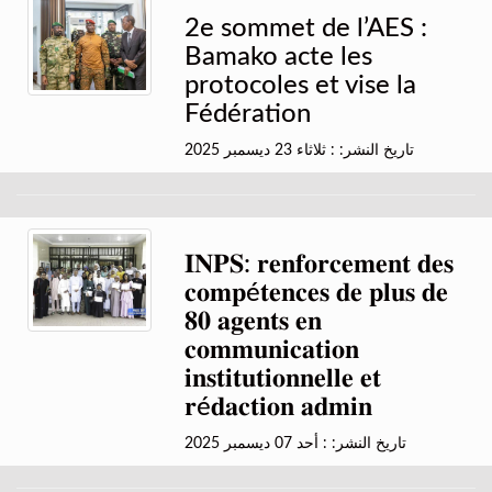
2e sommet de l’AES :
Bamako acte les
protocoles et vise la
Fédération
تاريخ النشر: : ثلاثاء 23 ديسمبر 2025
𝐈𝐍𝐏𝐒: 𝐫𝐞𝐧𝐟𝐨𝐫𝐜𝐞𝐦𝐞𝐧𝐭 𝐝𝐞𝐬
𝐜𝐨𝐦𝐩é𝐭𝐞𝐧𝐜𝐞𝐬 𝐝𝐞 𝐩𝐥𝐮𝐬 𝐝𝐞
𝟖𝟎 𝐚𝐠𝐞𝐧𝐭𝐬 𝐞𝐧
𝐜𝐨𝐦𝐦𝐮𝐧𝐢𝐜𝐚𝐭𝐢𝐨𝐧
𝐢𝐧𝐬𝐭𝐢𝐭𝐮𝐭𝐢𝐨𝐧𝐧𝐞𝐥𝐥𝐞 𝐞𝐭
𝐫é𝐝𝐚𝐜𝐭𝐢𝐨𝐧 𝐚𝐝𝐦𝐢𝐧
تاريخ النشر: : أحد 07 ديسمبر 2025