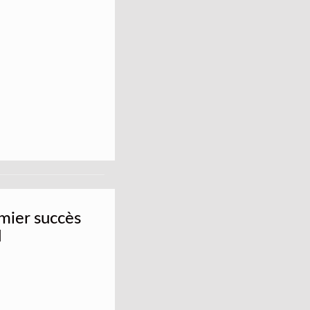
emier succès
d