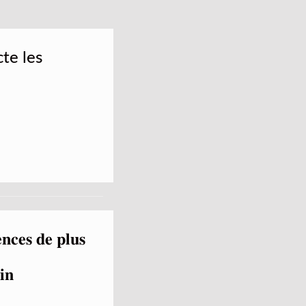
te les
𝐜𝐞𝐬 𝐝𝐞 𝐩𝐥𝐮𝐬
𝐢𝐧