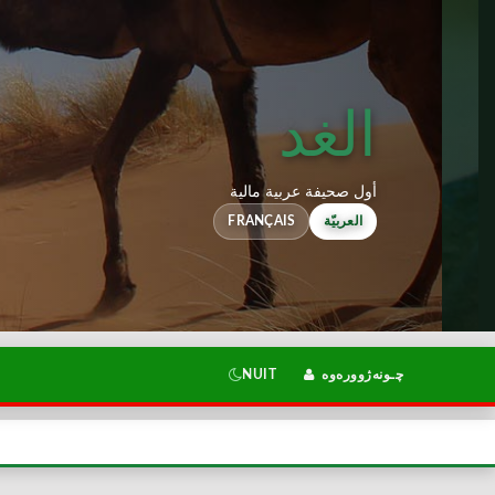
الغد
أول صحيفة عربية مالية
FRANÇAIS
العربيّة
NUIT
چـونەژوورەوە