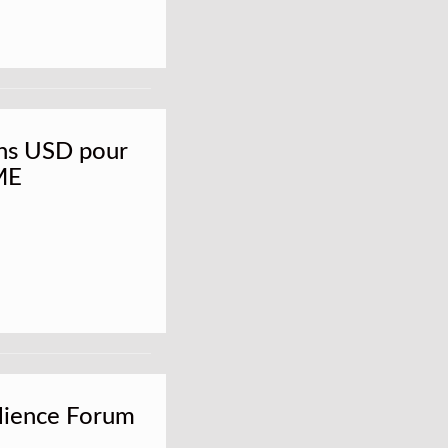
ons USD pour
ME
ilience Forum