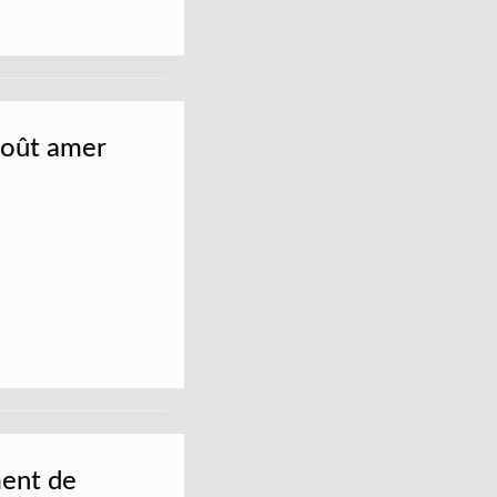
 goût amer
ment de