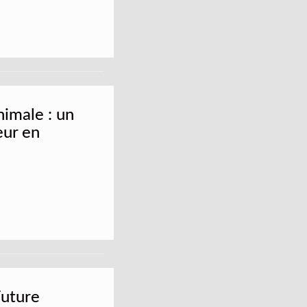
nimale : un
eur en
uture