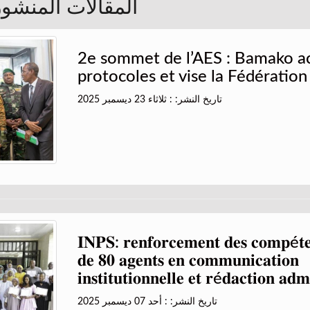
ت المنشورة في 2025
2e sommet de l’AES : Bamako ac
protocoles et vise la Fédération
تاريخ النشر: : ثلاثاء 23 ديسمبر 2025
𝐈𝐍𝐏𝐒: 𝐫𝐞𝐧𝐟𝐨𝐫𝐜𝐞𝐦𝐞𝐧𝐭 𝐝𝐞𝐬 𝐜𝐨𝐦𝐩é𝐭𝐞
𝐝𝐞 𝟖𝟎 𝐚𝐠𝐞𝐧𝐭𝐬 𝐞𝐧 𝐜𝐨𝐦𝐦𝐮𝐧𝐢𝐜𝐚𝐭𝐢𝐨𝐧
𝐢𝐧𝐬𝐭𝐢𝐭𝐮𝐭𝐢𝐨𝐧𝐧𝐞𝐥𝐥𝐞 𝐞𝐭 𝐫é𝐝𝐚𝐜𝐭𝐢𝐨𝐧 𝐚𝐝𝐦
تاريخ النشر: : أحد 07 ديسمبر 2025