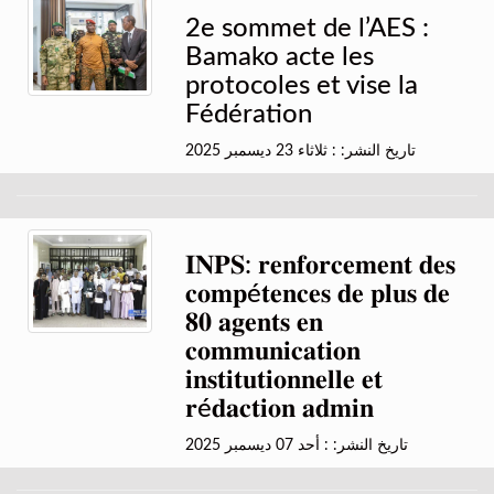
2e sommet de l’AES :
Bamako acte les
protocoles et vise la
Fédération
تاريخ النشر: : ثلاثاء 23 ديسمبر 2025
𝐈𝐍𝐏𝐒: 𝐫𝐞𝐧𝐟𝐨𝐫𝐜𝐞𝐦𝐞𝐧𝐭 𝐝𝐞𝐬
𝐜𝐨𝐦𝐩é𝐭𝐞𝐧𝐜𝐞𝐬 𝐝𝐞 𝐩𝐥𝐮𝐬 𝐝𝐞
𝟖𝟎 𝐚𝐠𝐞𝐧𝐭𝐬 𝐞𝐧
𝐜𝐨𝐦𝐦𝐮𝐧𝐢𝐜𝐚𝐭𝐢𝐨𝐧
𝐢𝐧𝐬𝐭𝐢𝐭𝐮𝐭𝐢𝐨𝐧𝐧𝐞𝐥𝐥𝐞 𝐞𝐭
𝐫é𝐝𝐚𝐜𝐭𝐢𝐨𝐧 𝐚𝐝𝐦𝐢𝐧
تاريخ النشر: : أحد 07 ديسمبر 2025