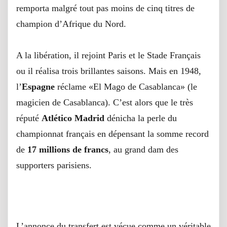
remporta malgré tout pas moins de cinq titres de
champion d’Afrique du Nord.
A la libération, il rejoint Paris et le Stade Français
ou il réalisa trois brillantes saisons. Mais en 1948,
l’
Espagne
réclame «El Mago de Casablanca» (le
magicien de Casablanca). C’est alors que le très
réputé
Atlético Madrid
dénicha la perle du
championnat français en dépensant la somme record
de
17 millions de francs
, au grand dam des
supporters parisiens.
"On peut vendre la Tour Eiffel et l’Arc de Triomphe, mais Ben
Barek jamais !"
L’annonce du transfert est vécue comme un véritable