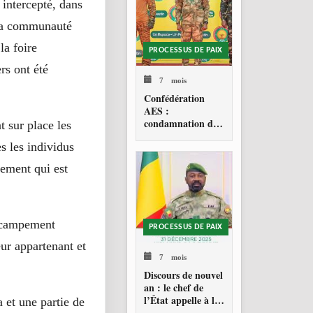
intercepté, dans
 la communauté
la foire
PROCESSUS DE PAIX
rs ont été
7 mois
Confédération
AES :
condamnation de
t sur place les
l’action militaire
ès les individus
américaine au
Venezuela
vement qui est
n campement
PROCESSUS DE PAIX
ur appartenant et
7 mois
Discours de nouvel
an : le chef de
l’État appelle à la
 et une partie de
consolidation en