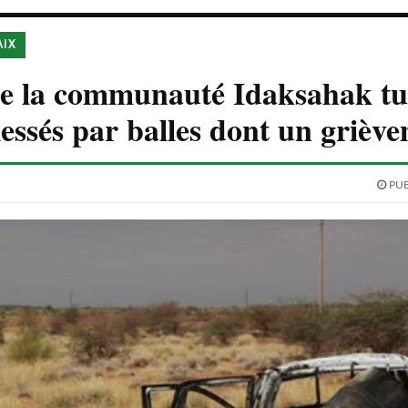
AIX
 de la communauté Idaksahak tu
lessés par balles dont un grièv
PUB