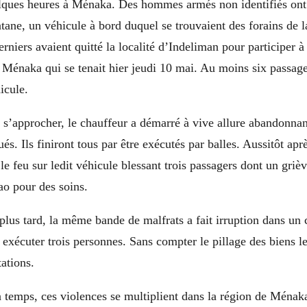
elques heures à Ménaka. Des hommes armés non identifiés ont 
atane, un véhicule à bord duquel se trouvaient des forains de
rniers avaient quitté la localité d’Indeliman pour participer à 
Ménaka qui se tenait hier jeudi 10 mai. Au moins six passage
icule.
 s’approcher, le chauffeur a démarré à vive allure abandonnan
és. Ils finiront tous par être exécutés par balles. Aussitôt apr
le feu sur ledit véhicule blessant trois passagers dont un griè
ao pour des soins.
plus tard, la même bande de malfrats a fait irruption dans u
exécuter trois personnes. Sans compter le pillage des biens le
tations.
 temps, ces violences se multiplient dans la région de Ménaka