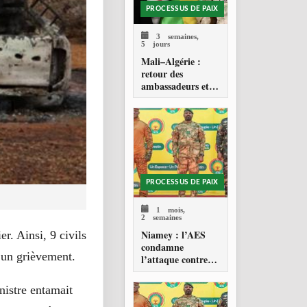
PROCESSUS DE PAIX
3 semaines,
5 jours
Mali–Algérie :
retour des
ambassadeurs et
réouverture des
espaces aériens
PROCESSUS DE PAIX
1 mois,
2 semaines
Niamey : l’AES
r. Ainsi, 9 civils
condamne
t un grièvement.
l’attaque contre
l’aéroport Diori
Hamani
nistre entamait