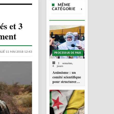
MÊME
CATÉGORIE
›
és et 3
ement
LIÉ 11 MAI 2018 12:43
PROCESSUS DE PAIX
1 semaine,
4 jours
Assimisme : un
comité scientifique
pour structurer
une doctrine de la
refondation