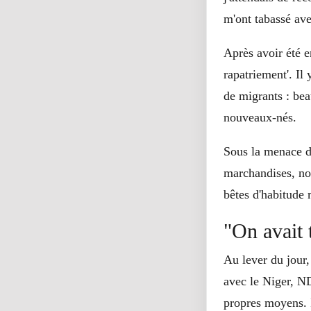
m'ont tabassé ave
Après avoir été e
rapatriement'. I
de migrants : be
nouveaux-nés.
Sous la menace d
marchandises, nou
bêtes d'habitude m
"On avait 
Au lever du jour,
avec le Niger, ND
propres moyens. 