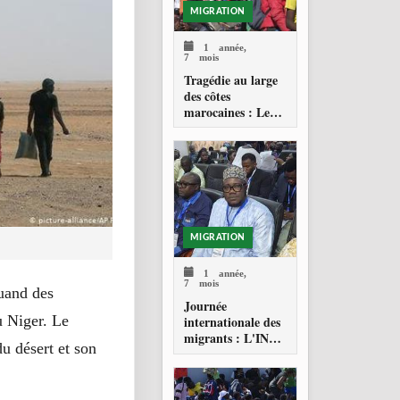
MIGRATION
1 année,
7 mois
Tragédie au large
des côtes
marocaines : Le
drame de la
migration
clandestine vers les
Canaries
MIGRATION
1 année,
7 mois
quand des
Journée
u Niger. Le
internationale des
migrants : L'INPS
du désert et son
PRÉSENT POUR
RÉAFFIRMER
SON