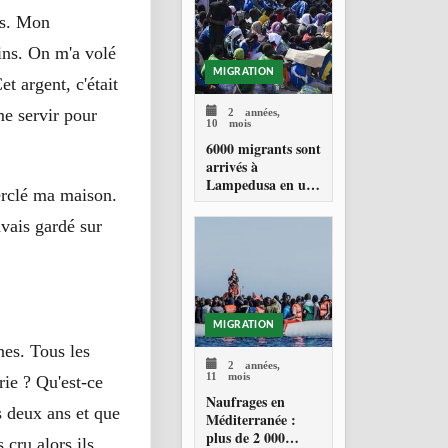
ENGAGEMENT
EN MATIÈRE DE
us. Mon
PROTECTION
ins. On m'a volé
DES PERSONNES
MIGRATION
t argent, c'était
2 années,
me servir pour
10 mois
6000 migrants sont
arrivés à
Lampedusa en une
cerclé ma maison.
seule journée
avais gardé sur
MIGRATION
nes. Tous les
2 années,
11 mois
ie ? Qu'est-ce
Naufrages en
is deux ans et que
Méditerranée :
plus de 2 000
 cru alors ils