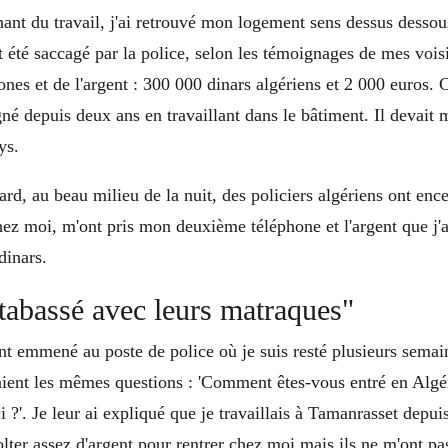
nant du travail, j'ai retrouvé mon logement sens dessus desso
 été saccagé par la police, selon les témoignages de mes vois
nes et de l'argent : 300 000 dinars algériens et 2 000 euros. Ce
gné depuis deux ans en travaillant dans le bâtiment. Il devait 
ys.
ard, au beau milieu de la nuit, des policiers algériens ont en
chez moi, m'ont pris mon deuxième téléphone et l'argent que j'
dinars.
 tabassé avec leurs matraques"
nt emmené au poste de police où je suis resté plusieurs semai
aient les mêmes questions : 'Comment êtes-vous entré en Algér
ci ?'. Je leur ai expliqué que je travaillais à Tamanrasset depu
olter assez d'argent pour rentrer chez moi mais ils ne m'ont pas