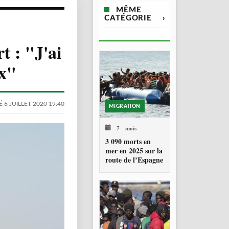
MÊME
CATÉGORIE
›
t : "J'ai
ux"
 6 JUILLET 2020 19:40
MIGRATION
7 mois
3 090 morts en
mer en 2025 sur la
route de l’Espagne