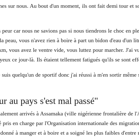
mes sur nous. Au bout d'un moment, ils ont fait demi tour et s
s peur car nous ne savions pas si nous tiendrons le choc en plei
 la peau, vous n'avez rien à boire à part un bidon d'eau d'un li
km, vous avez le ventre vide, vous luttez pour marcher. J'ai v
eux ce jour-là. Ils étaient tellement fatigués qu'ils se sont ef
suis quelqu'un de sportif donc j'ai réussi à m'en sortir même si
r au pays s'est mal passé"
lement arrivés à Assamaka (ville nigérienne frontalière de l
 pris en charge par l'Organisation internationale des migratio
donné à manger et à boire et a soigné les plus faibles d'entre 