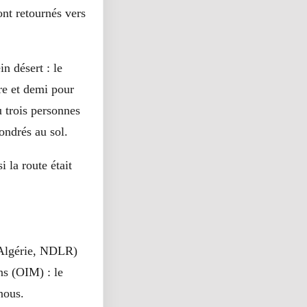
ont retournés vers
n désert : le
tre et demi pour
u trois personnes
fondrés au sol.
 la route était
'Algérie, NDLR)
ns (OIM) : le
nous.