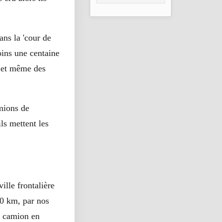
hommes, femmes
et enfants sont
morts ou disparus
depuis le début de
ans la 'cour de
l’année, le bilan de
2022 est déjà
oins une centaine
dépassé
 et même des
mions de
ls mettent les
ille frontalière
40 km, par nos
r camion en