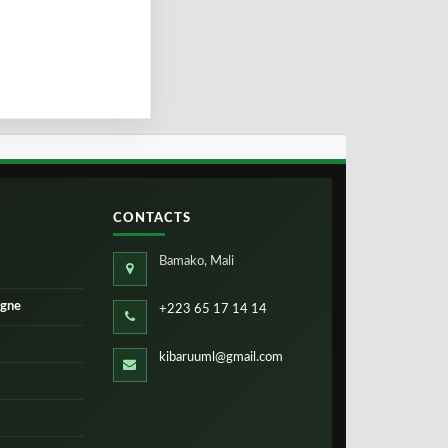
CONTACTS
Bamako, Mali
igne
+223 65 17 14 14
kibaruuml@gmail.com