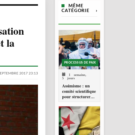
MÊME
CATÉGORIE
›
sation
t la
PROCESSUS DE PAIX
SEPTEMBRE 2017 23:13
1 semaine,
5 jours
Assimisme : un
comité scientifique
pour structurer
une doctrine de la
refondation