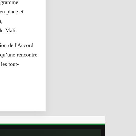
onogramme
en place et
a,
du Mali.
tion de l'Accord
e qu’une rencontre
les tout-