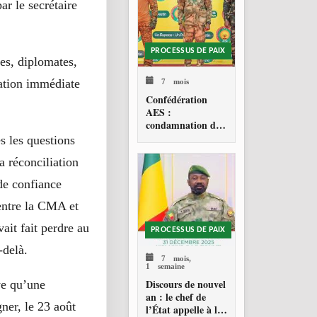
ar le secrétaire
PROCESSUS DE PAIX
res, diplomates,
7 mois
ation immédiate
Confédération
AES :
condamnation de
l’action militaire
s les questions
américaine au
a réconciliation
Venezuela
 de confiance
s entre la CMA et
ait fait perdre au
PROCESSUS DE PAIX
-delà.
7 mois,
1 semaine
Discours de nouvel
aye qu’une
an : le chef de
ner, le 23 août
l’État appelle à la