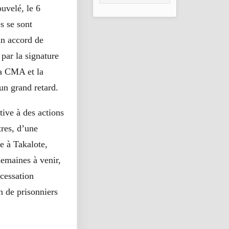
consolidation en
ouvelé, le 6
2026
s se sont
un accord de
 par la signature
la CMA et la
un grand retard.
tive à des actions
tres, d’une
e à Takalote,
semaines à venir,
 cessation
on de prisonniers