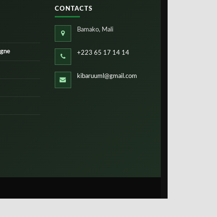
CONTACTS
Bamako, Mali
igne
+223 65 17 14 14
kibaruuml@gmail.com