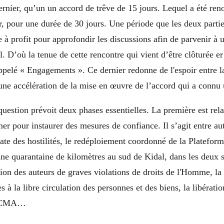
ernier, qu’un un accord de trêve de 15 jours. Lequel a été ren
, pour une durée de 30 jours. Une période que les deux partie
 à profit pour approfondir les discussions afin de parvenir à 
l. D’où la tenue de cette rencontre qui vient d’être clôturée er
pelé « Engagements ». Ce dernier redonne de l'espoir entre 
ne accélération de la mise en œuvre de l’accord qui a connu 
estion prévoit deux phases essentielles. La première est rela
r pour instaurer des mesures de confiance. Il s’agit entre au
te des hostilités, le redéploiement coordonné de la Plateform
 une quarantaine de kilomètres au sud de Kidal, dans les deux 
tion des auteurs de graves violations de droits de l'Homme, la
es à la libre circulation des personnes et des biens, la libérati
la CMA…