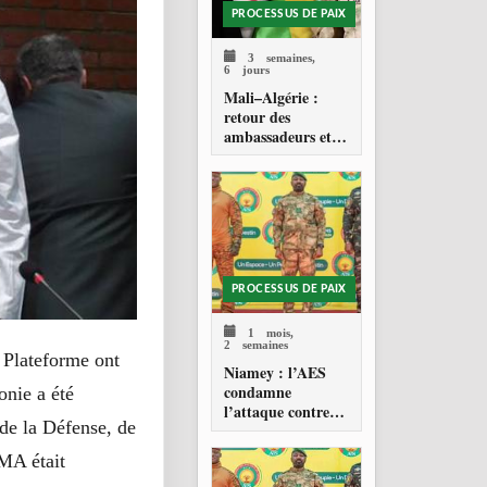
PROCESSUS DE PAIX
3 semaines,
6 jours
Mali–Algérie :
retour des
ambassadeurs et
réouverture des
espaces aériens
PROCESSUS DE PAIX
1 mois,
2 semaines
a Plateforme ont
Niamey : l’AES
condamne
onie a été
l’attaque contre
de la Défense, de
l’aéroport Diori
Hamani
CMA était