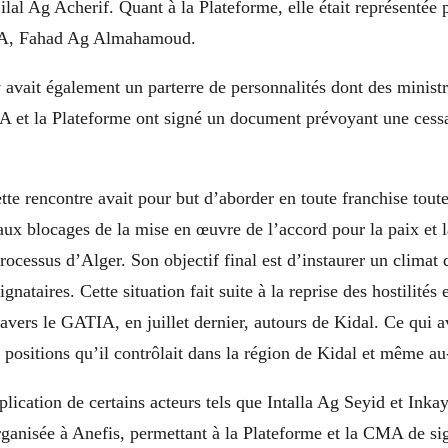
ilal Ag Acherif. Quant à la Plateforme, elle était représentée p
IA, Fahad Ag Almahamoud.
 y avait également un parterre de personnalités dont des minist
MA et la Plateforme ont signé un document prévoyant une cess
te rencontre avait pour but d’aborder en toute franchise toute
 aux blocages de la mise en œuvre de l’accord pour la paix et l
rocessus d’Alger. Son objectif final est d’instaurer un climat
signataires. Cette situation fait suite à la reprise des hostilité
ravers le GATIA, en juillet dernier, autours de Kidal. Ce qui av
positions qu’il contrôlait dans la région de Kidal et même au
mplication de certains acteurs tels que Intalla Ag Seyid et Ink
rganisée à Anefis, permettant à la Plateforme et la CMA de sig