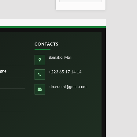
consolidation en
2026
CONTACTS
Bamako, Mali
igne
+223 65 17 14 14
kibaruuml@gmail.com