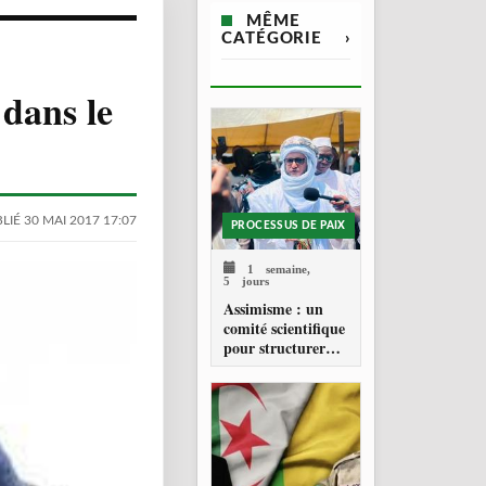
MÊME
CATÉGORIE
›
dans le
LIÉ 30 MAI 2017 17:07
PROCESSUS DE PAIX
1 semaine,
5 jours
Assimisme : un
comité scientifique
pour structurer
une doctrine de la
refondation