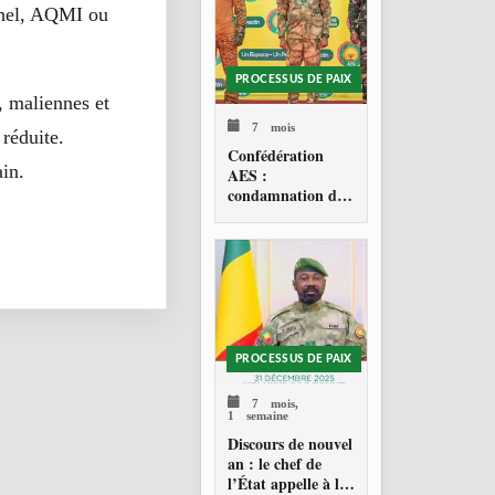
Sahel, AQMI ou
PROCESSUS DE PAIX
, maliennes et
7 mois
 réduite.
Confédération
ain.
AES :
condamnation de
l’action militaire
américaine au
Venezuela
PROCESSUS DE PAIX
7 mois,
1 semaine
Discours de nouvel
an : le chef de
l’État appelle à la