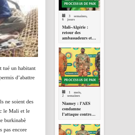
PROCESSUS DE PAIX
3 semaines,
6 jours
Mali–Algérie :
retour des
ambassadeurs et
réouverture des
espaces aériens
 tué un habitant
permis d’abattre
PROCESSUS DE PAIX
1 mois,
2 semaines
ls ne soient des
Niamey : l’AES
condamne
c le Mali et le
l’attaque contre
l’aéroport Diori
te burkinabè
Hamani
s pas encore