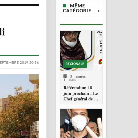
MÊME
CATÉGORIE
›
di
SEPTEMBRE 2019 20:36
REGIONALE
3 années,
1 mois
Référendum 18
juin prochain : Le
Chef général de la
tribu Kel Ançar
appelle à garantir
la victoire du «
Oui »