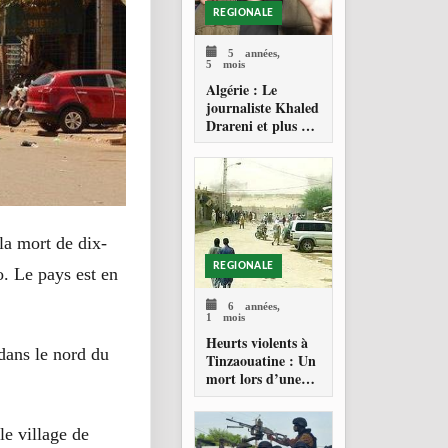
REGIONALE
5 années,
5 mois
Algérie : Le
journaliste Khaled
Drareni et plus de
30 détenus
d’opinion libérés
la mort de dix-
REGIONALE
o. Le pays est en
6 années,
1 mois
Heurts violents à
 dans le nord du
Tinzaouatine : Un
mort lors d’une
tentative de forcer
le passage des
frontières avec le
e village de