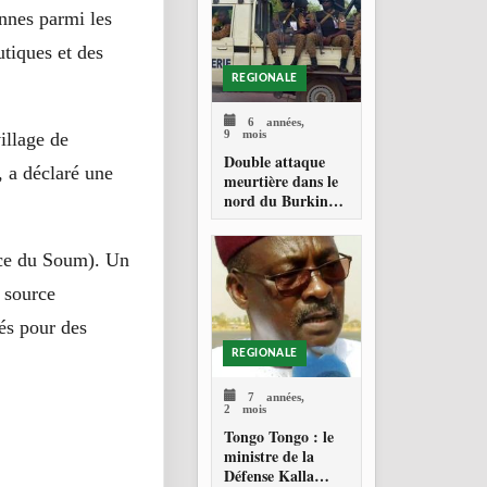
Mali
nnes parmi les
utiques et des
REGIONALE
6 années,
9 mois
illage de
Double attaque
 a déclaré une
meurtière dans le
nord du Burkina
Faso
nce du Soum). Un
e source
yés pour des
REGIONALE
7 années,
2 mois
Tongo Tongo : le
ministre de la
Défense Kalla