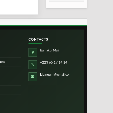
Moutari dévoile les
circonstances de
l’embuscade
CONTACTS
Bamako, Mali
igne
+223 65 17 14 14
kibaruuml@gmail.com