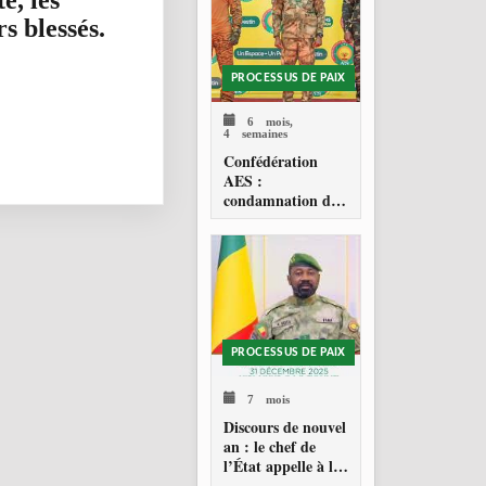
e, les
s blessés.
PROCESSUS DE PAIX
6 mois,
4 semaines
Confédération
AES :
condamnation de
l’action militaire
américaine au
Venezuela
PROCESSUS DE PAIX
7 mois
Discours de nouvel
an : le chef de
l’État appelle à la
consolidation en