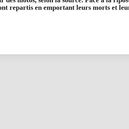
r des motos, selon la source. Face à la ripost
sont repartis en emportant leurs morts et leur