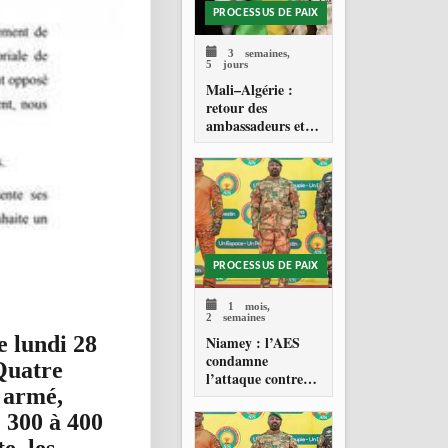
PROCESSUS DE PAIX
3 semaines,
5 jours
Mali–Algérie :
retour des
ambassadeurs et
réouverture des
espaces aériens
PROCESSUS DE PAIX
1 mois,
2 semaines
e lundi 28
Niamey : l’AES
condamne
Quatre
l’attaque contre
e armé,
l’aéroport Diori
Hamani
e 300 à 400