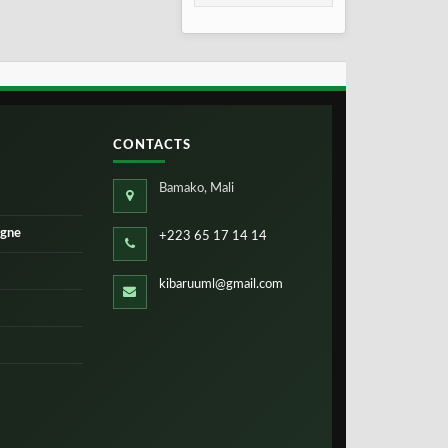
2026
CONTACTS
Bamako, Mali
igne
+223 65 17 14 14
kibaruuml@gmail.com