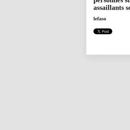
personnes su
assaillants 
lefaso