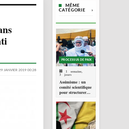
MÊME
CATÉGORIE
›
ans
ti
PROCESSUS DE PAIX
29 JANVIER 2019 00:28
1 semaine,
3 jours
Assimisme : un
comité scientifique
pour structurer
une doctrine de la
refondation