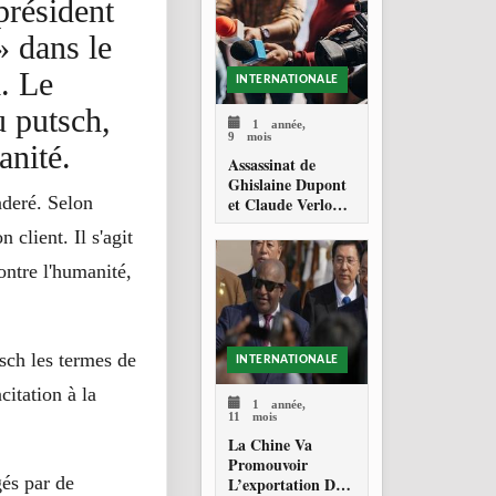
président
» dans le
i. Le
INTERNATIONALE
u putsch,
1 année,
9 mois
anité.
Assassinat de
Ghislaine Dupont
nderé. Selon
et Claude Verlon :
Onze ans
client. Il s'agit
d’impunité et un
appel pressant de
contre l'humanité,
l’ONU pour la
justice
sch les termes de
INTERNATIONALE
citation à la
1 année,
11 mois
La Chine Va
Promouvoir
gés par de
L’exportation De