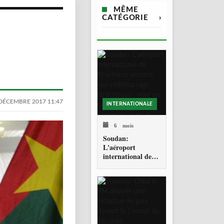
MÊME
CATÉGORIE
›
DÉCEMBRE 2017 11:47
INTERNATIONALE
6 mois
Soudan:
L'aéroport
international de
Khartoum amorce
son redémarrage
stratégique : vers
un corridor aérien
souverain avec le
Sahel