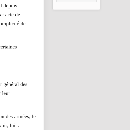
Sa Technologie
al depuis
Verte Au Sommet
Africain
 : acte de
complicité de
certaines
or général des
 leur
ion des armées, le
ir, lui, a