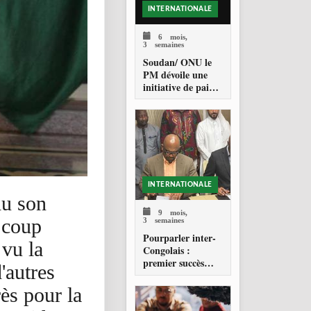
INTERNATIONALE
6 mois,
3 semaines
Soudan/ ONU le
PM dévoile une
initiative de paix
devant le Conseil
de Sécurité
INTERNATIONALE
du son
9 mois,
 coup
3 semaines
Pourparler inter-
 vu la
Congolais :
premier succès
'autres
pour Zahabi Ould
Sidi Mohamed
ès pour la