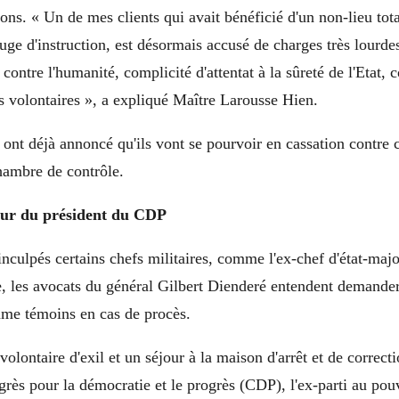
ions. « Un de mes clients qui avait bénéficié d'un non-lieu tot
uge d'instruction, est désormais accusé de charges très lourdes
contre l'humanité, complicité d'attentat à la sûreté de l'Etat, 
s volontaires », a expliqué Maître Larousse Hien.
 ont déjà annoncé qu'ils vont se pourvoir en cassation contre 
hambre de contrôle.
eur du président du CDP
inculpés certains chefs militaires, comme l'ex-chef d'état-maj
, les avocats du général Gilbert Dienderé entendent demander
me témoins en cas de procès.
volontaire d'exil et un séjour à la maison d'arrêt et de correct
rès pour la démocratie et le progrès (CDP), l'ex-parti au pouvo