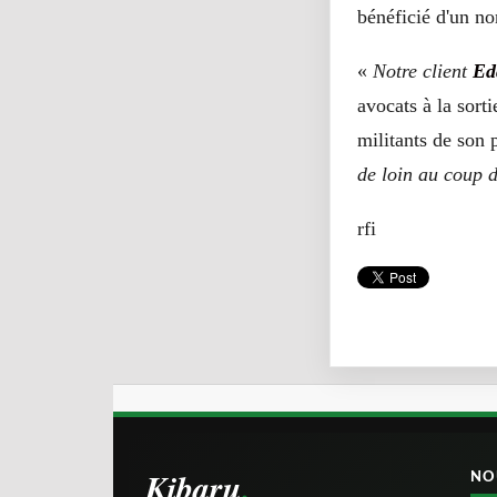
bénéficié d'un no
«
Notre client
Ed
avocats à la sort
militants de son p
de loin au coup 
rfi
Kibaru
NO