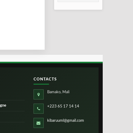
consolidation en
2026
CONTACTS
Bamako, Mali
igne
+223 65 17 14 14
kibaruuml@gmail.com