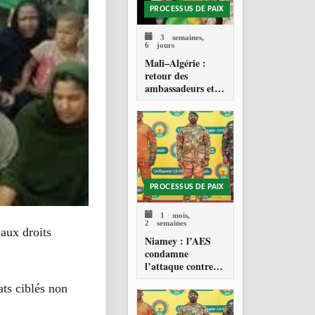
PROCESSUS DE PAIX
3 semaines,
6 jours
Mali–Algérie :
retour des
ambassadeurs et
réouverture des
espaces aériens
PROCESSUS DE PAIX
1 mois,
2 semaines
 aux droits
Niamey : l’AES
condamne
l’attaque contre
l’aéroport Diori
ts ciblés non
Hamani