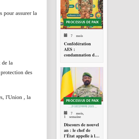
s pour assurer la
PROCESSUS DE PAIX
7 mois
Confédération
AES :
condamnation de
l’action militaire
 de la
américaine au
Venezuela
rotection des
, l'Union , la
PROCESSUS DE PAIX
7 mois,
1 semaine
Discours de nouvel
an : le chef de
l’État appelle à la