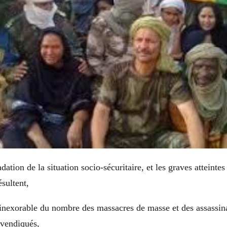
ation de la situation socio-sécuritaire, et les graves atteintes
sultent,
 inexorable du nombre des massacres de masse et des assassina
revendiqués,