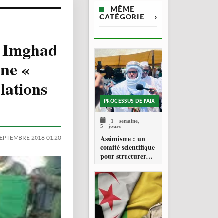
MÊME
CATÉGORIE
›
s Imghad
une «
lations
PROCESSUS DE PAIX
1 semaine,
5 jours
Assimisme : un
SEPTEMBRE 2018 01:20
comité scientifique
pour structurer
une doctrine de la
refondation