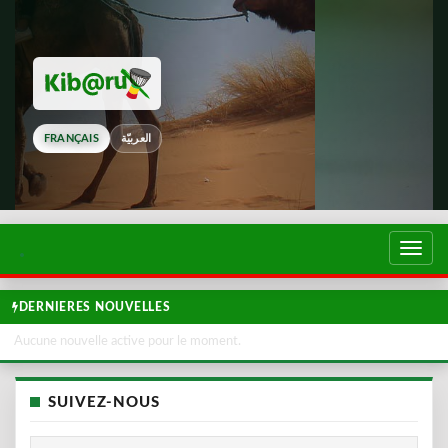
FRANÇAIS
العربيّة
Touch
de
navig
DERNIERES NOUVELLES
Aucune nouvelle active pour le moment.
SUIVEZ-NOUS