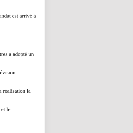
ndat est arrivé à
tres a adopté un
lévision
 réalisation la
et le