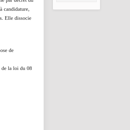
mmé par décret du
PRUBA et PRTD
en marche
 à candidature,
s. Elle dissocie
pose de
 de la loi du 08