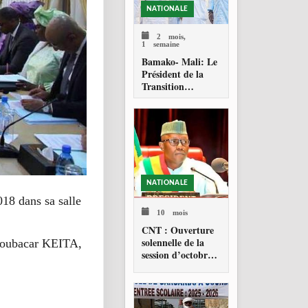
NATIONALE
2 mois,
1 semaine
Bamako- Mali: Le
Président de la
Transition
accompli la prière
de l'Aid Al ADHA
NATIONALE
018 dans sa salle
10 mois
CNT : Ouverture
solennelle de la
 Boubacar KEITA,
session d’octobre
2025 sous le signe
de la solidarité
sahélienne