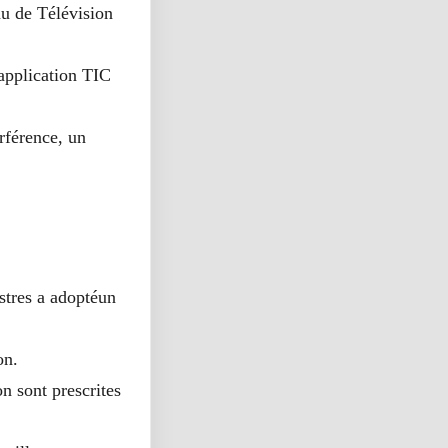
au de Télévision
’application TIC
rférence, un
stres a adoptéun
on.
on sont prescrites