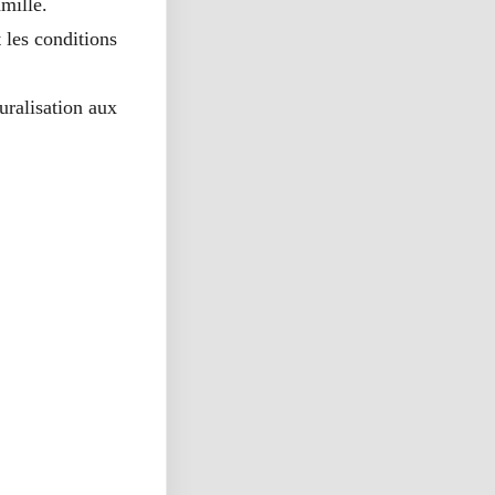
mille.
 les conditions
uralisation aux