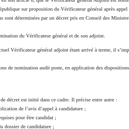
, en son article 8, que le Vérificateur général Adjoint est no
épublique sur proposition du Vérificateur général après appel
ns sont déterminées par un décret pris en Conseil des Ministre
ination du Vérificateur général et de son adjoint.
tuel Vérificateur général adjoint étant arrivé à terme, il s’im
ons de nomination audit poste, en application des dispositions
de décret est initié dans ce cadre. Il précise entre autre :
blication de l’avis d’appel à candidature ;
equises pour être candidat ;
du dossier de candidature ;