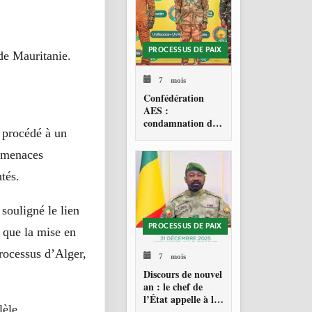
PROCESSUS DE PAIX
e Mauritanie.
7 mois
Confédération
AES :
condamnation de
t procédé à un
l’action militaire
américaine au
s menaces
Venezuela
tés.
souligné le lien
PROCESSUS DE PAIX
s que la mise en
processus d’Alger,
7 mois
Discours de nouvel
an : le chef de
l’État appelle à la
lèle.
consolidation en