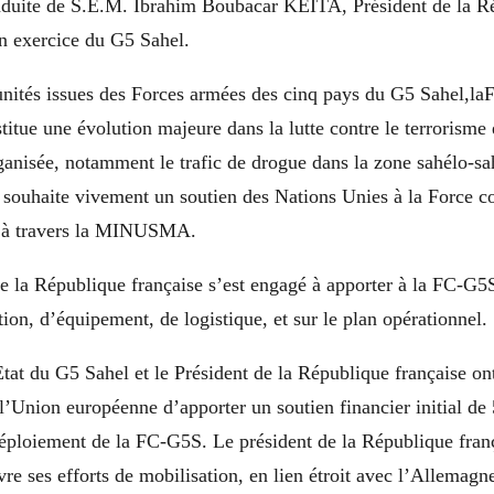
nduite de S.E.M. Ibrahim Boubacar KEITA, Président de la R
en exercice du G5 Sahel.
 unités issues des Forces armées des cinq pays du G5 Sahel,la
itue une évolution majeure dans la lutte contre le terrorisme e
ganisée, notamment le trafic de drogue dans la zone sahélo-sa
l souhaite vivement un soutien des Nations Unies à la Force c
s à travers la MINUSMA.
e la République française s’est engagé à apporter à la FC-G5
ion, d’équipement, de logistique, et sur le plan opérationnel.
tat du G5 Sahel et le Président de la République française on
’Union européenne d’apporter un soutien financier initial de 
déploiement de la FC-G5S. Le président de la République franç
re ses efforts de mobilisation, en lien étroit avec l’Allemagn