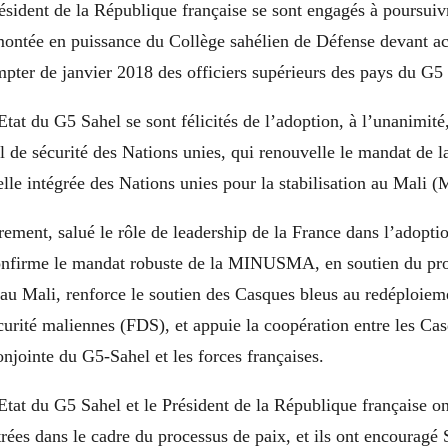
ésident de la République française se sont engagés à poursuiv
montée en puissance du Collège sahélien de Défense devant acc
pter de janvier 2018 des officiers supérieurs des pays du G5
tat du G5 Sahel se sont félicités de l’adoption, à l’unanimité,
 de sécurité des Nations unies, qui renouvelle le mandat de l
lle intégrée des Nations unies pour la stabilisation au Mal
ièrement, salué le rôle de leadership de la France dans l’adopti
confirme le mandat robuste de la MINUSMA, en soutien du pro
 au Mali, renforce le soutien des Casques bleus au redéploiem
urité maliennes (FDS), et appuie la coopération entre les Cas
njointe du G5-Sahel et les forces françaises.
tat du G5 Sahel et le Président de la République française on
rées dans le cadre du processus de paix, et ils ont encouragé