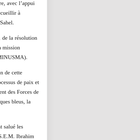
re, avec l’appui
ueillir à
 Sahel.
 de la résolution
a mission
i (MINUSMA).
on de cette
cessus de paix et
ent des Forces de
ques bleus, la
t salué les
 S.E.M. Ibrahim