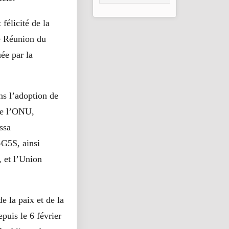
2026
félicité de la
e Réunion du
ée par la
ns l’adoption de
 de l’ONU,
ssa
-G5S, ainsi
 et l’Union
e la paix et de la
puis le 6 février