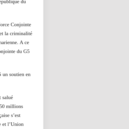
épublique du
Force Conjointe
t la criminalité
harienne. A ce
onjointe du G5
S un soutien en
t salué
50 millions
aise s’est
e et l’Union