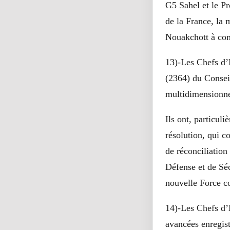
G5 Sahel et le Pr
de la France, la 
Nouakchott à com
13)-Les Chefs d’E
(2364) du Conseil
multidimensionne
Ils ont, particul
résolution, qui 
de réconciliation
Défense et de Séc
nouvelle Force co
14)-Les Chefs d’E
avancées enregist