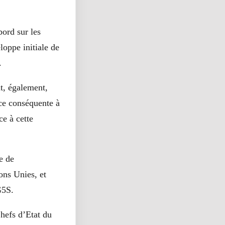
bord sur les
loppe initiale de
.
t, également,
nce conséquente à
ce à cette
e de
ons Unies, et
G5S.
hefs d’Etat du