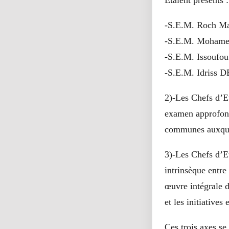
-S.E.M. Roch Ma
-S.E.M. Mohamed
-S.E.M. Issoufo
-S.E.M. Idriss D
2)-Les Chefs d’Et
examen approfondi
communes auxquel
3)-Les Chefs d’Et
intrinsèque entre 
œuvre intégrale d
et les initiative
Ces trois axes se