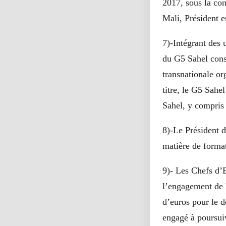
2017, sous la co
Mali, Président 
7)-Intégrant des
du G5 Sahel const
transnationale or
titre, le G5 Sahe
Sahel, y compri
8)-Le Président d
matière de format
9)- Les Chefs d’E
l’engagement de l
d’euros pour le 
engagé à poursuiv