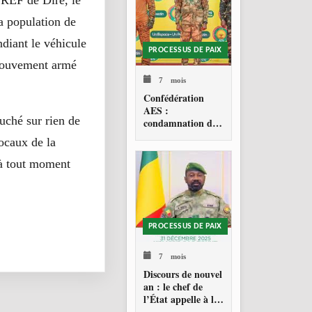
SREF de Diré, le
a population de
diant le véhicule
PROCESSUS DE PAIX
 mouvement armé
7 mois
Confédération
AES :
ouché sur rien de
condamnation de
l’action militaire
ocaux de la
américaine au
Venezuela
 à tout moment
PROCESSUS DE PAIX
7 mois
Discours de nouvel
an : le chef de
l’État appelle à la
consolidation en