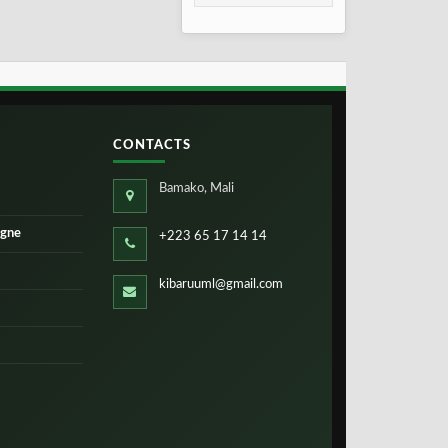
2026
CONTACTS
Bamako, Mali
igne
+223 65 17 14 14
kibaruuml@gmail.com