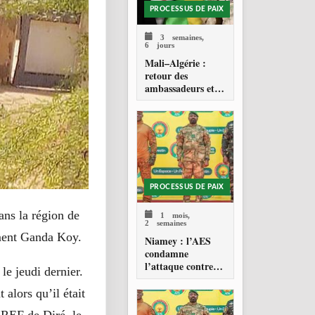
PROCESSUS DE PAIX
3 semaines,
6 jours
Mali–Algérie :
retour des
ambassadeurs et
réouverture des
espaces aériens
PROCESSUS DE PAIX
ans la région de
1 mois,
2 semaines
ement Ganda Koy.
Niamey : l’AES
condamne
l’attaque contre
le jeudi dernier.
l’aéroport Diori
Hamani
alors qu’il était