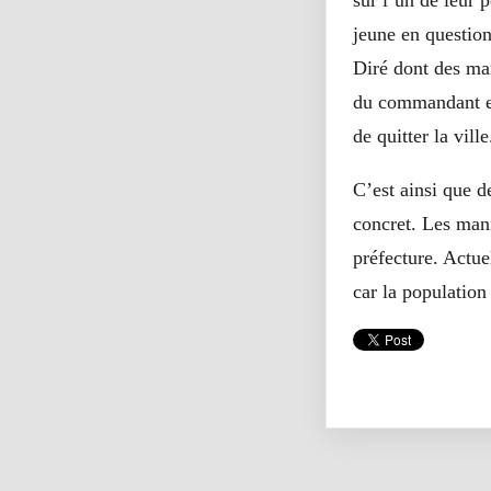
sur l’un de leur 
jeune en question
Diré dont des man
du commandant et
de quitter la ville
C’est ainsi que d
concret. Les man
préfecture. Actue
car la population