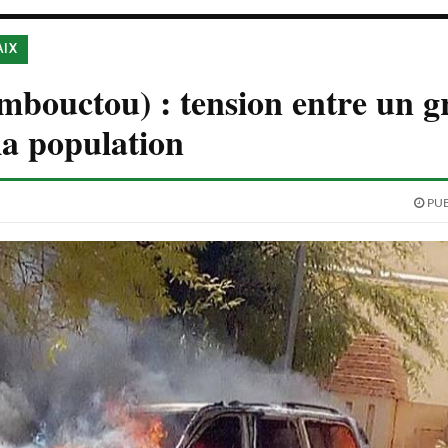
AIX
mbouctou) : tension entre un 
la population
PUB