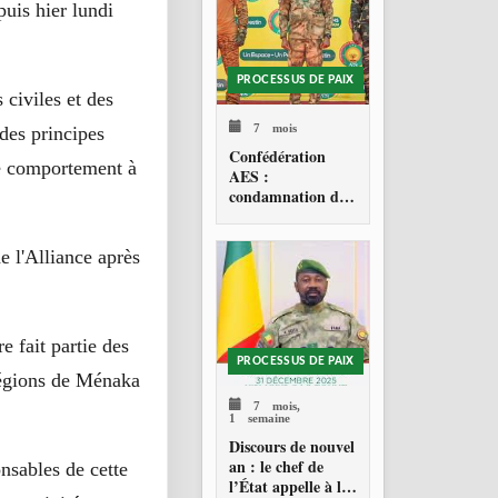
uis hier lundi
PROCESSUS DE PAIX
 civiles et des
7 mois
des principes
Confédération
 de comportement à
AES :
condamnation de
l’action militaire
américaine au
Venezuela
e l'Alliance après
 fait partie des
PROCESSUS DE PAIX
 régions de Ménaka
7 mois,
1 semaine
Discours de nouvel
an : le chef de
nsables de cette
l’État appelle à la