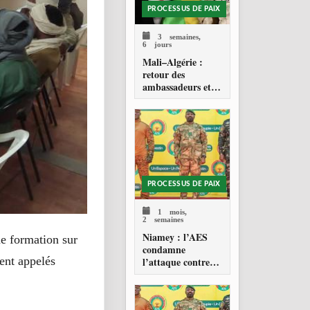
PROCESSUS DE PAIX
3 semaines,
6 jours
Mali–Algérie :
retour des
ambassadeurs et
réouverture des
espaces aériens
PROCESSUS DE PAIX
1 mois,
2 semaines
Niamey : l’AES
ne formation sur
condamne
ent appelés
l’attaque contre
l’aéroport Diori
Hamani