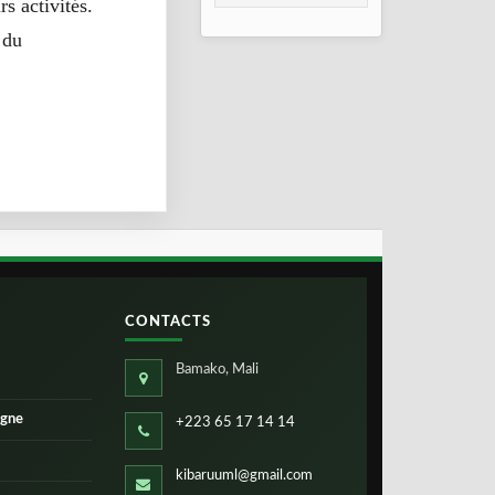
s activités.
consolidation en
2026
 du
CONTACTS
Bamako, Mali
igne
+223 65 17 14 14
kibaruuml@gmail.com