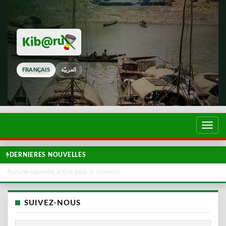
FRANÇAIS
العربيّة
Touch
de
navig
DERNIERES NOUVELLES
Aucune nouvelle active pour le moment.
SUIVEZ-NOUS