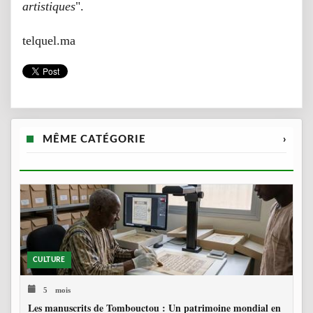
artistiques
".
telquel.ma
MÊME CATÉGORIE
›
CULTURE
5 mois
Les manuscrits de Tombouctou : Un patrimoine mondial en