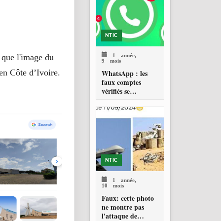
d’Armée Assimi
Goïta, tenir un
discours en russe
NTIC
1 année,
 que l'image du
9 mois
 en Côte d’Ivoire.
WhatsApp : les
faux comptes
vérifiés se
multiplient, voici
comment les
reconnaître et vous
protéger
NTIC
1 année,
10 mois
Faux: cette photo
ne montre pas
l'attaque de