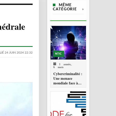
MÊME
CATÉGORIE
›
hédrale
IÉ 24 JUIN 2024 22:32
NTIC
1 année,
6 mois
Cybercriminalité :
Une menace
mondiale face à
une riposte
historique de
l’ONU