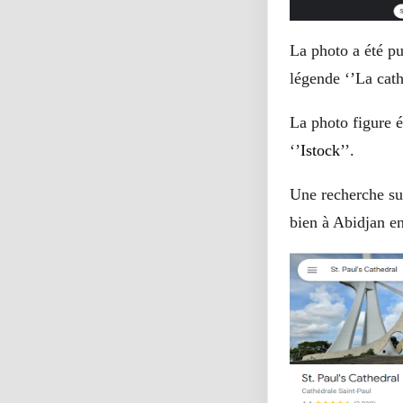
La photo a été pu
légende ‘’
La cath
La photo figure 
‘’
Istock
’’.
Une recherche s
bien à Abidjan en