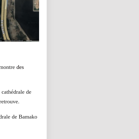
montre
des
 cathédrale de
retrouve.
édrale de Bamako