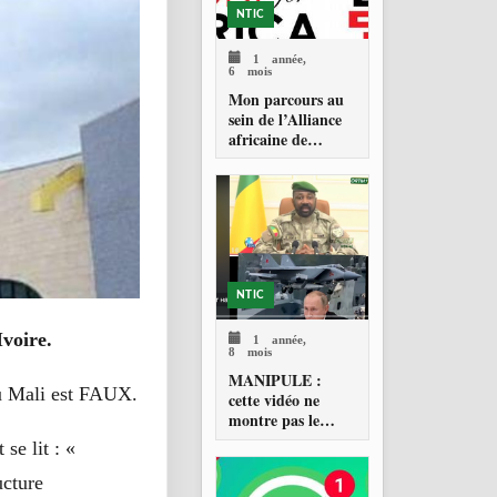
NTIC
1 année,
6 mois
Mon parcours au
sein de l’Alliance
africaine de
vérification des
faits (AFCA)
NTIC
voire.
1 année,
8 mois
MANIPULE :
u Mali est FAUX.
cette vidéo ne
montre pas le
Président de la
se lit : «
transition du Mali,
le Général
ucture