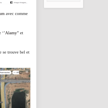
Goundam au Mali
ium
avec comme
 ‘’
Alamy
” et
 se trouve bel et