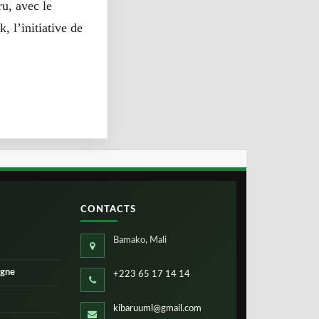
u, avec le
, l’initiative de
CONTACTS
Bamako, Mali
igne
+223 65 17 14 14
kibaruuml@gmail.com