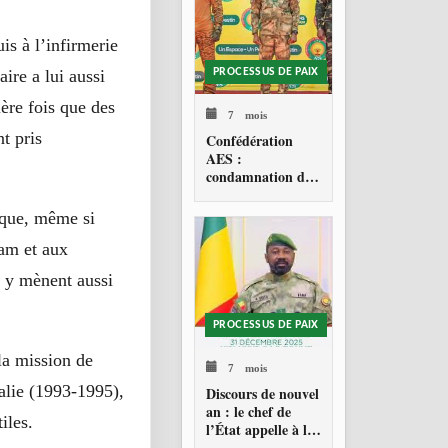
is à l’infirmerie
re a lui aussi
PROCESSUS DE PAIX
ière fois que des
7 mois
t pris
Confédération
AES :
condamnation de
l’action militaire
américaine au
taque, même si
Venezuela
lam et aux
 y mènent aussi
PROCESSUS DE PAIX
la mission de
7 mois
alie (1993-1995),
Discours de nouvel
an : le chef de
iles.
l’État appelle à la
consolidation en