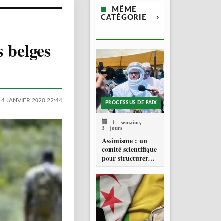
MÊME
CATÉGORIE
›
 belges
 4 JANVIER 2020 22:44
PROCESSUS DE PAIX
1 semaine,
3 jours
Assimisme : un
comité scientifique
pour structurer
une doctrine de la
refondation