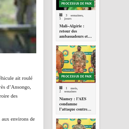
PROCESSUS DE PAIX
3 semaines,
5 jours
Mali–Algérie :
retour des
ambassadeurs et
réouverture des
espaces aériens
hicule ait roulé
PROCESSUS DE PAIX
près d’Ansongo,
1 mois,
2 semaines
roire des
Niamey : l’AES
condamne
l’attaque contre
l’aéroport Diori
u aux environs de
Hamani