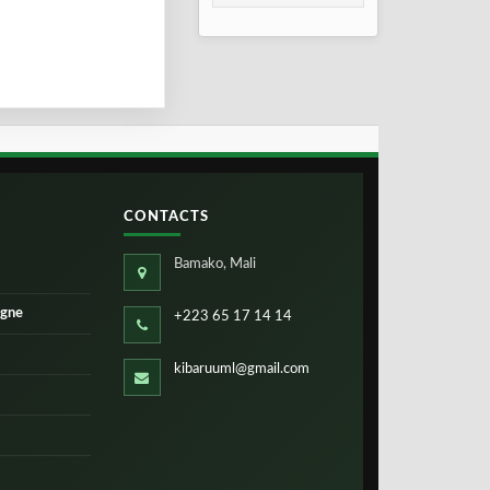
2026
CONTACTS
Bamako, Mali
igne
+223 65 17 14 14
kibaruuml@gmail.com