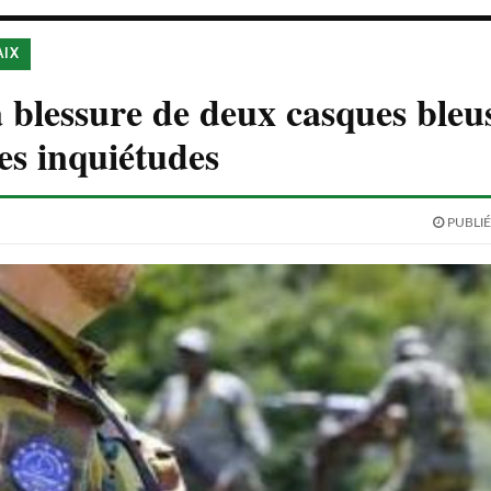
AIX
 blessure de deux casques bleus
des inquiétudes
PUBLIÉ