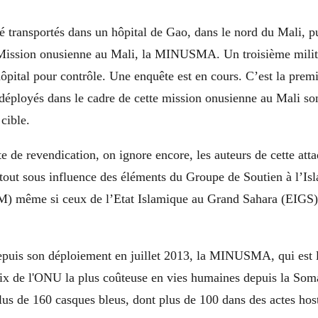
té transportés dans un hôpital de Gao, dans le nord du Mali, pu
Mission onusienne au Mali, la MINUSMA. Un troisième militai
’hôpital pour contrôle. Une enquête est en cours. C’est la prem
 déployés dans le cadre de cette mission onusienne au Mali son
cible.
te de revendication, on ignore encore, les auteurs de cette at
rtout sous influence des éléments du Groupe de Soutien à l’Is
) même si ceux de l’Etat Islamique au Grand Sahara (EIGS)
puis son déploiement en juillet 2013, la MINUSMA, qui est 
aix de l'ONU la plus coûteuse en vies humaines depuis la Som
plus de 160 casques bleus, dont plus de 100 dans des actes host