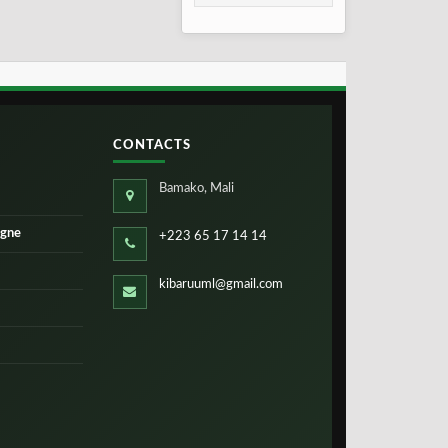
2026
CONTACTS
Bamako, Mali
igne
+223 65 17 14 14
kibaruuml@gmail.com