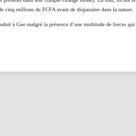
ts présents dans leur compte Orange money. En tout, ils ont 
e cinq millions de FCFA avant de disparaitre dans la nature.
roduit à Gao malgré la présence d’une multitude de forces qui