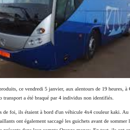
 produits, ce vendredi 5 janvier, aux alentours de 19 heures, à
ransport a été braqué par 4 individus non identifiés.
 de foi, ils étaient à bord d'un véhicule 4x4 couleur kaki. Au
saillants ont également saccagé les guichets avant de sommer l