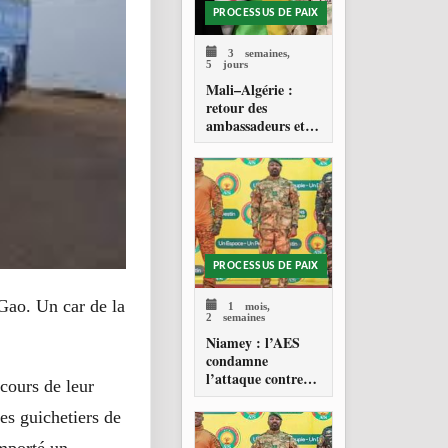
PROCESSUS DE PAIX
3 semaines,
5 jours
Mali–Algérie :
retour des
ambassadeurs et
réouverture des
espaces aériens
PROCESSUS DE PAIX
 Gao. Un car de la
1 mois,
2 semaines
Niamey : l’AES
condamne
l’attaque contre
 cours de leur
l’aéroport Diori
Hamani
es guichetiers de