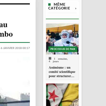
MÊME
CATÉGORIE
›
 au
imbo
 6 JANVIER 2018 00:17
PROCESSUS DE PAIX
1 semaine,
4 jours
Assimisme : un
comité scientifique
pour structurer
une doctrine de la
refondation