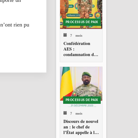
emporté un
PROCESSUS DE PAIX
 n’ont rien pu
7 mois
Confédération
AES :
condamnation de
l’action militaire
américaine au
Venezuela
PROCESSUS DE PAIX
7 mois
Discours de nouvel
an : le chef de
l’État appelle à la
consolidation en