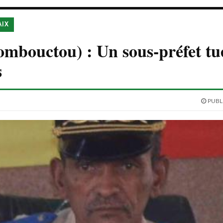
AIX
ombouctou) : Un sous-préfet tu
s
PUBLI