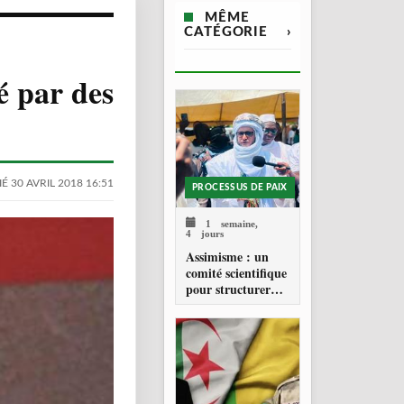
MÊME
CATÉGORIE
›
é par des
É 30 AVRIL 2018 16:51
PROCESSUS DE PAIX
1 semaine,
4 jours
Assimisme : un
comité scientifique
pour structurer
une doctrine de la
refondation