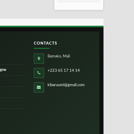
2026
CONTACTS
Bamako, Mali
igne
+223 65 17 14 14
kibaruuml@gmail.com