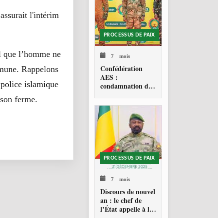
assurait l'intérim
PROCESSUS DE PAIX
-il que l’homme ne
7 mois
Confédération
ommune. Rappelons
AES :
a police islamique
condamnation de
l’action militaire
son ferme.
américaine au
Venezuela
PROCESSUS DE PAIX
7 mois
Discours de nouvel
an : le chef de
l’État appelle à la
consolidation en