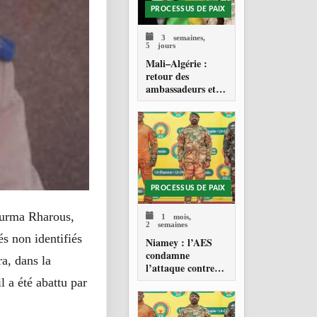
PROCESSUS DE PAIX
3 semaines,
5 jours
Mali–Algérie :
retour des
ambassadeurs et
réouverture des
espaces aériens
PROCESSUS DE PAIX
Gourma Rharous,
1 mois,
2 semaines
s non identifiés
Niamey : l’AES
condamne
a, dans la
l’attaque contre
l’aéroport Diori
 a été abattu par
Hamani