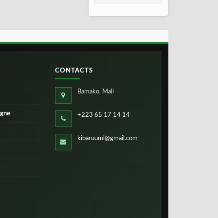
2026
CONTACTS
Bamako, Mali
igne
+223 65 17 14 14
kibaruuml@gmail.com