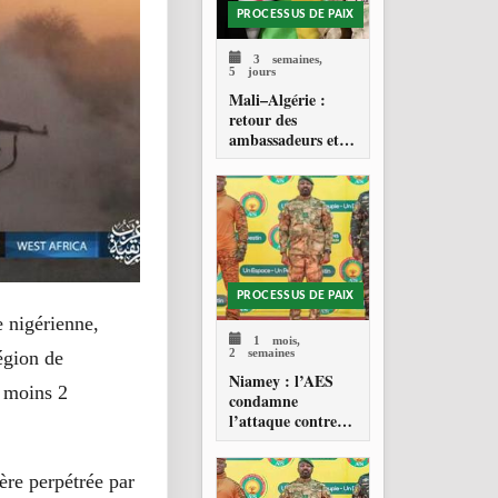
PROCESSUS DE PAIX
3 semaines,
5 jours
Mali–Algérie :
retour des
ambassadeurs et
réouverture des
espaces aériens
PROCESSUS DE PAIX
e nigérienne,
1 mois,
2 semaines
égion de
Niamey : l’AES
u moins 2
condamne
l’attaque contre
l’aéroport Diori
Hamani
ère perpétrée par