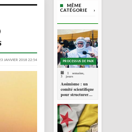
MÊME
CATÉGORIE
›
)
s
23 JANVIER 2018 22:54
PROCESSUS DE PAIX
1 semaine,
3 jours
Assimisme : un
comité scientifique
pour structurer
une doctrine de la
refondation