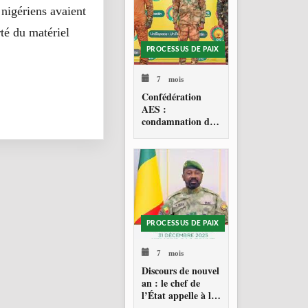
nigériens avaient
té du matériel
PROCESSUS DE PAIX
7 mois
Confédération
AES :
condamnation de
l’action militaire
américaine au
Venezuela
PROCESSUS DE PAIX
7 mois
Discours de nouvel
an : le chef de
l’État appelle à la
consolidation en