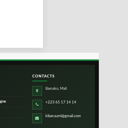
CONTACTS
Bamako, Mali
igne
+223 65 17 14 14
kibaruuml@gmail.com