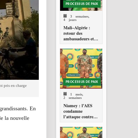
PROCESSUS DE PAIX
3 semaines,
4 jours
Mali–Algérie :
retour des
ambassadeurs et
réouverture des
espaces aériens
PROCESSUS DE PAIX
t pris en charge
1 mois,
2 semaines
Niamey : l’AES
grandissants. En
condamne
l’attaque contre
de la nouvelle
l’aéroport Diori
Hamani