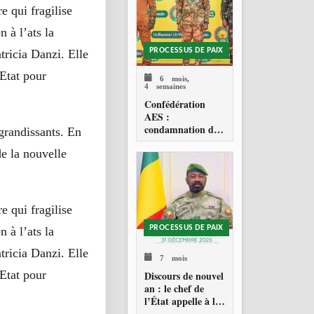
e qui fragilise
 à l’ats la
PROCESSUS DE PAIX
tricia Danzi. Elle
Etat pour
6 mois,
4 semaines
Confédération
AES :
condamnation de
grandissants. En
l’action militaire
de la nouvelle
américaine au
Venezuela
e qui fragilise
PROCESSUS DE PAIX
 à l’ats la
tricia Danzi. Elle
7 mois
Etat pour
Discours de nouvel
an : le chef de
l’État appelle à la
consolidation en