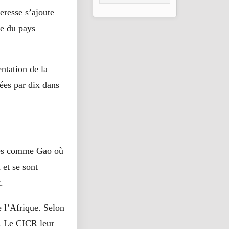
2026
eresse s’ajoute
re du pays
ntation de la
ées par dix dans
lles comme Gao où
 et se sont
.
e l’Afrique. Selon
s. Le CICR leur