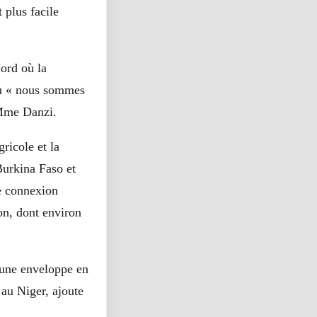
plus facile
Nord où la
 où « nous sommes
 Mme Danzi.
ricole et la
Burkina Faso et
ne connexion
on, dont environ
 une enveloppe en
au Niger, ajoute