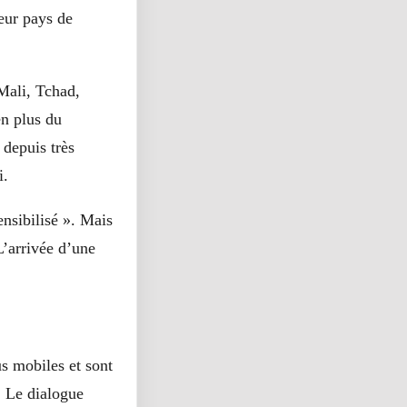
leur pays de
Mali, Tchad,
en plus du
 depuis très
i.
ensibilisé ». Mais
L’arrivée d’une
us mobiles et sont
. Le dialogue