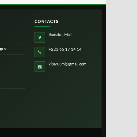
CONTACTS
Bamako, Mali
igne
+223 65 17 14 14
kibaruuml@gmail.com