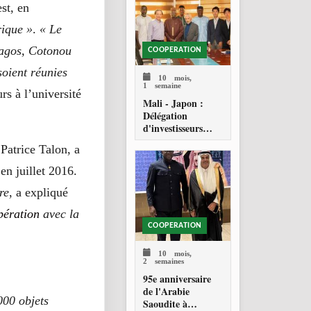
st, en
rique »
.
« Le
Lagos, Cotonou
COOPERATION
soient réunies
10 mois,
1 semaine
urs à l’université
Mali - Japon :
Délégation
d'investisseurs
japonais en quête
 Patrice Talon, a
d'opportunités
en juillet 2016.
re
, a expliqué
pération
avec la
COOPERATION
10 mois,
2 semaines
95e anniversaire
de l'Arabie
000 objets
Saoudite à