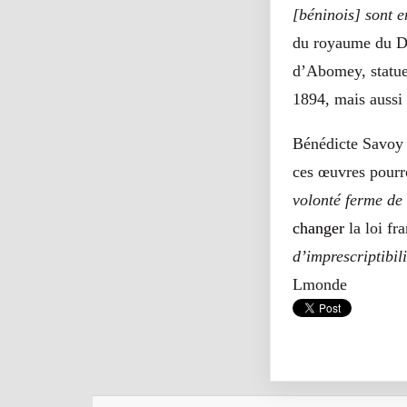
[béninois] sont e
du royaume du Da
d’Abomey, statues
1894, mais aussi 
Bénédicte Savoy
ces œuvres pourro
volonté ferme de 
changer
la loi fr
d’imprescriptibil
Lmonde