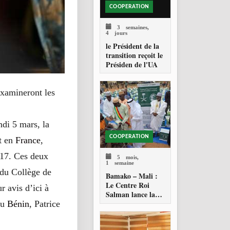
COOPERATION
3 semaines,
4 jours
le Président de la
transition reçoit le
Présiden de l'UA
examineront les
ndi 5 mars, la
COOPERATION
nt en
France
,
017. Ces deux
5 mois,
1 semaine
 du Collège de
Bamako – Mali :
Le Centre Roi
r avis d’ici à
Salman lance la
distribution de 28
du
Bénin
, Patrice
500 paniers
alimentaires