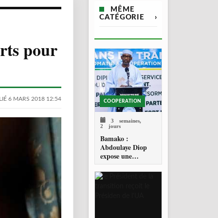
MÊME
CATÉGORIE
›
rts pour
IÉ 6 MARS 2018 12:54
COOPERATION
3 semaines,
2 jours
Bamako :
Abdoulaye Diop
expose une
diplomatie
malienne fondée
sur la souveraineté
et la réciprocité