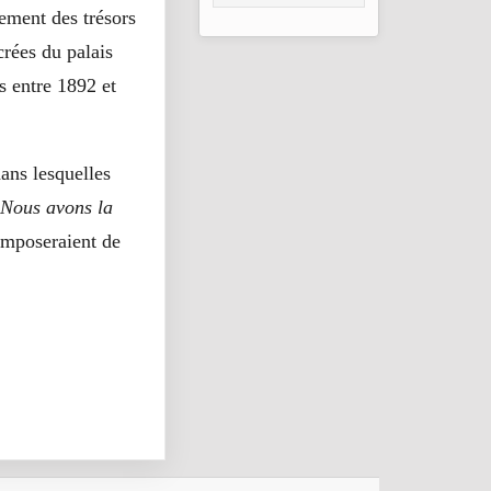
Bamako : un pont
ement des trésors
de fraternité
renforcé
rées du palais
s entre 1892 et
ans lesquelles
 Nous avons la
imposeraient de