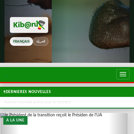
FRANÇAIS
العربيّة
Touch
de
navig
DERNIERES NOUVELLES
Aucune nouvelle active pour le moment.
A LA UNE