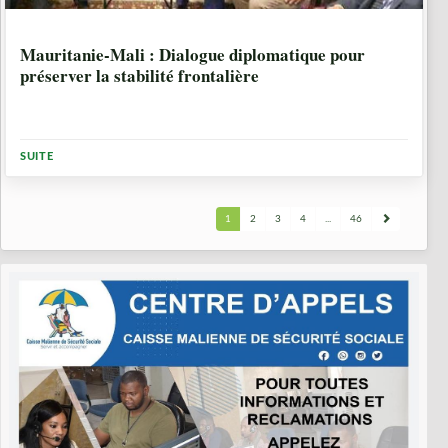
1 ANNÉE, 5 MOIS
Mauritanie-Mali : Dialogue diplomatique pour
préserver la stabilité frontalière
SUITE
1
2
3
4
...
46