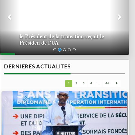
le Président de la transition reçoit le
Présiden de l'UA
DERNIERES ACTUALITES
1
2
3
4
...
46