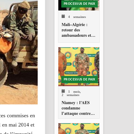
PROCESSUS DE PAIX
4 semaines
Mali–Algérie :
retour des
ambassadeurs et
réouverture des
espaces aériens
PROCESSUS DE PAIX
1 mois,
2 semaines
Niamey : l’AES
condamne
l’attaque contre
nces commises en
l’aéroport Diori
Hamani
l en mai 2014 et