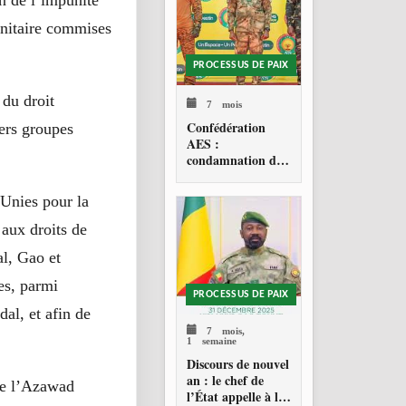
in de l’impunité
anitaire commises
PROCESSUS DE PAIX
 du droit
7 mois
Confédération
vers groupes
AES :
condamnation de
l’action militaire
américaine au
 Unies pour la
Venezuela
aux droits de
al, Gao et
es, parmi
PROCESSUS DE PAIX
al, et afin de
7 mois,
1 semaine
Discours de nouvel
an : le chef de
de l’Azawad
l’État appelle à la