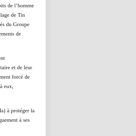
roits de l’homme
llage de Tin
més du Groupe
vements de
ent
ire et de leur
ment forcé de
à eux,
a) à protéger la
nquement à ses