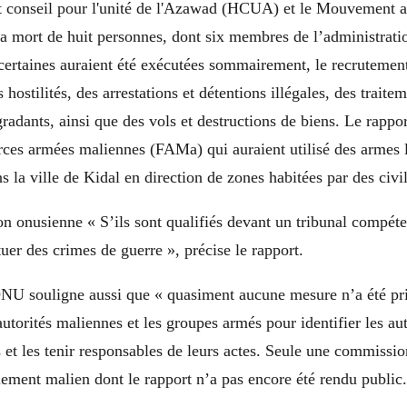
conseil pour l'unité de l'Azawad (HCUA) et le Mouvement a
a mort de huit personnes, dont six membres de l’administrati
certaines auraient été exécutées sommairement, le recrutement 
 hostilités, des arrestations et détentions illégales, des traitem
adants, ainsi que des vols et destructions de biens. Le rappo
rces armées maliennes (FAMa) qui auraient utilisé des armes 
s la ville de Kidal en direction de zones habitées par des civil
on onusienne « S’ils sont qualifiés devant un tribunal compéte
tuer des crimes de guerre », précise le rapport.
ONU souligne aussi que « quasiment aucune mesure n’a été pr
autorités maliennes et les groupes armés pour identifier les au
s et les tenir responsables de leurs actes. Seule une commissi
rlement malien dont le rapport n’a pas encore été rendu public.