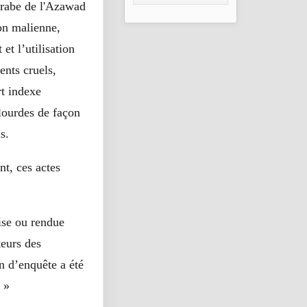
consolidation en
rabe de l'Azawad
2026
on malienne,
et l’utilisation
ents cruels,
rt indexe
lourdes de façon
s.
nt, ces actes
ise ou rendue
teurs des
on d’enquête a été
 »