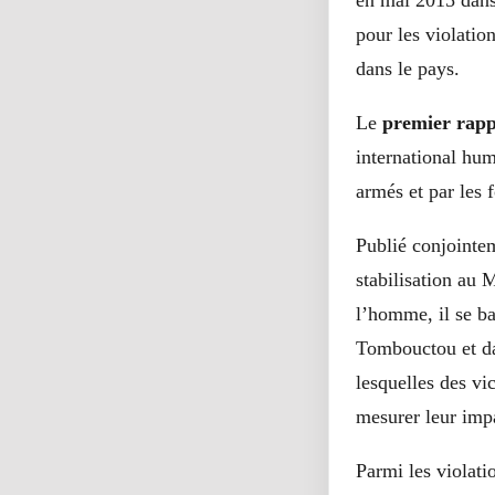
en mai 2015 dans 
pour les violatio
dans le pays.
Le
premier rap
international hum
armés et par les 
Publié conjointe
stabilisation au
l’homme, il se ba
Tombouctou et da
lesquelles des vi
mesurer leur imp
Parmi les violat