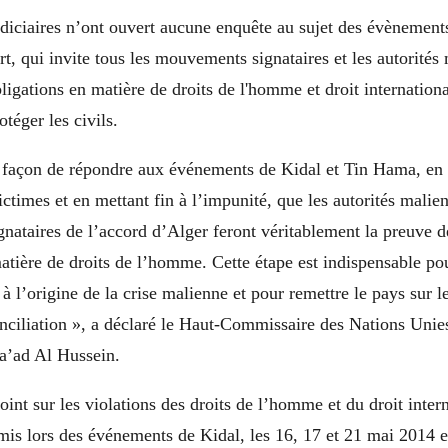
udiciaires n’ont ouvert aucune enquête au sujet des évènemen
rt, qui invite tous les mouvements signataires et les autorités
bligations en matière de droits de l'homme et droit internation
otéger les civils.
r façon de répondre aux événements de Kidal et Tin Hama, en g
ictimes et en mettant fin à l’impunité, que les autorités malien
nataires de l’accord d’Alger feront véritablement la preuve d
ière de droits de l’homme. Cette étape est indispensable pou
à l’origine de la crise malienne et pour remettre le pays sur l
onciliation », a déclaré le Haut-Commissaire des Nations Unie
a’ad Al Hussein.
oint sur les violations des droits de l’homme et du droit inter
s lors des événements de Kidal, les 16, 17 et 21 mai 2014 es