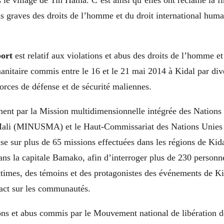
le village de Tin Hama. C’est ainsi qu’elles ont réclamé la f
ns graves des droits de l’homme et du droit international hum
port
est relatif aux violations et abus des droits de l’homme et
anitaire commis entre le 16 et le 21 mai 2014 à Kidal par di
forces de défense et de sécurité maliennes.
ment par la Mission multidimensionnelle intégrée des Nations
 Mali (MINUSMA) et le Haut-Commissariat des Nations Unies 
se sur plus de 65 missions effectuées dans les régions de Kid
ns la capitale Bamako, afin d’interroger plus de 230 personn
ctimes, des témoins et des protagonistes des événements de Kid
act sur les communautés.
ions et abus commis par le Mouvement national de libération 