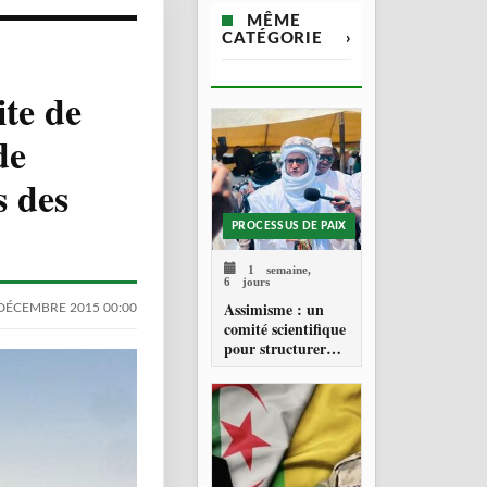
MÊME
CATÉGORIE
›
ite de
de
s des
PROCESSUS DE PAIX
1 semaine,
6 jours
Assimisme : un
DÉCEMBRE 2015 00:00
comité scientifique
pour structurer
une doctrine de la
refondation