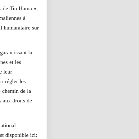
ts de Tin Hama »,
 maliennes à
al humanitaire sur
arantissant la
nes et les
e leur
r régler les
e chemin de la
s aux droits de
national
t disponible ici: