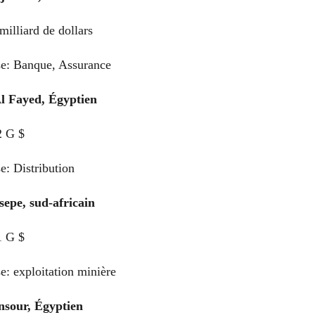
milliard de dollars
se: Banque, Assurance
 Fayed, Égyptien
2 G $
e: Distribution
sepe, sud-africain
1 G $
e: exploitation minière
nsour, Égyptien