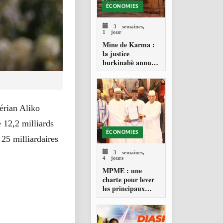
ÉCONOMIES
3 semaines,
1 jour
Mine de Karma :
la justice
burkinabè annule
le contrat d’achat
d’or de 2014
érian Aliko
 12,2 milliards
ÉCONOMIES
 25 milliardaires
3 semaines,
4 jours
MPME : une
charte pour lever
les principaux
blocages