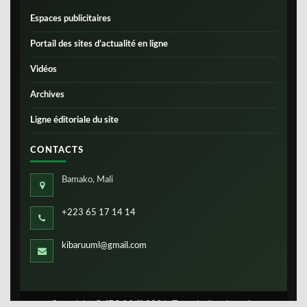
Espaces publicitaires
Portail des sites d’actualité en ligne
Vidéos
Archives
Ligne éditoriale du site
CONTACTS
Bamako, Mali
+223 65 17 14 14
kibaruuml@gmail.com
Copyright ©
IBS-Mali
2026. Tous droits réservés.