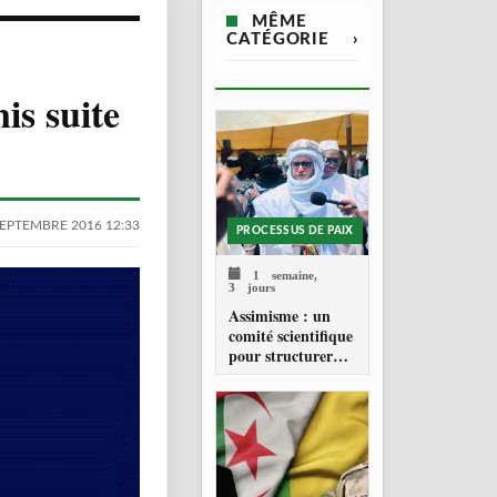
MÊME
CATÉGORIE
›
is suite
SEPTEMBRE 2016 12:33
PROCESSUS DE PAIX
1 semaine,
3 jours
Assimisme : un
comité scientifique
pour structurer
une doctrine de la
refondation