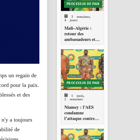
PROCESSUS DE PAIX
3 semaines,
4 jours
Mali–Algérie :
retour des
ambassadeurs et
réouverture des
espaces aériens
mps un regain de
PROCESSUS DE PAIX
cord pour la paix.
blessés et des
1 mois,
2 semaines
Niamey : l’AES
condamne
l’attaque contre
 n'y a toujours
l’aéroport Diori
bilité de
Hamani
décisions