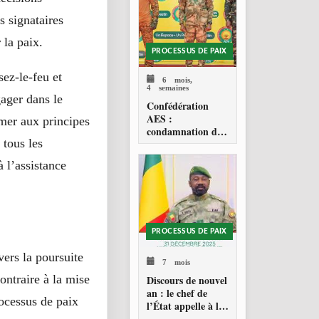
s signataires
 la paix.
PROCESSUS DE PAIX
ez-le-feu et
6 mois,
4 semaines
gager dans le
Confédération
AES :
rmer aux principes
condamnation de
 tous les
l’action militaire
américaine au
à l’assistance
Venezuela
PROCESSUS DE PAIX
vers la poursuite
7 mois
ntraire à la mise
Discours de nouvel
an : le chef de
rocessus de paix
l’État appelle à la
consolidation en