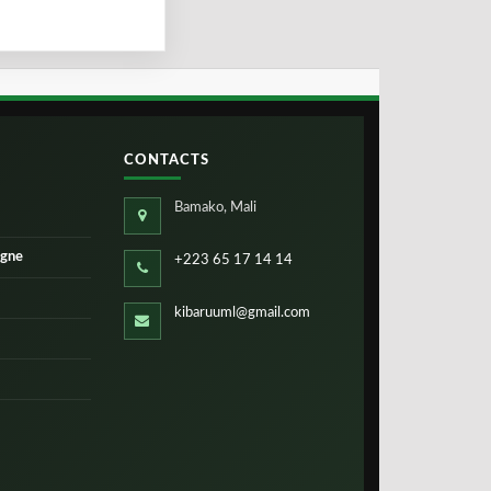
CONTACTS
Bamako, Mali
igne
+223 65 17 14 14
kibaruuml@gmail.com