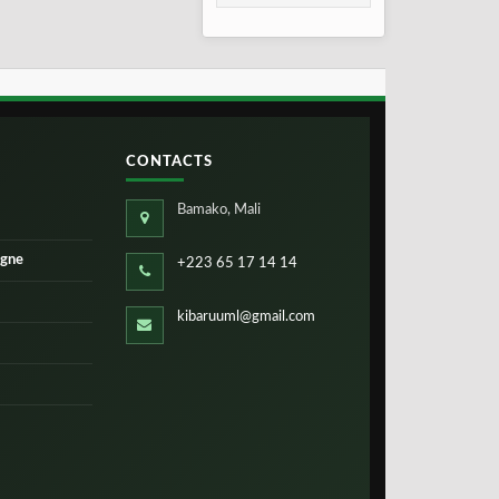
2026
CONTACTS
Bamako, Mali
igne
+223 65 17 14 14
kibaruuml@gmail.com