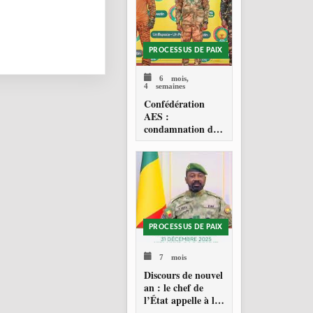
PROCESSUS DE PAIX
6 mois,
4 semaines
Confédération
AES :
condamnation de
l’action militaire
américaine au
Venezuela
PROCESSUS DE PAIX
7 mois
Discours de nouvel
an : le chef de
l’État appelle à la
consolidation en