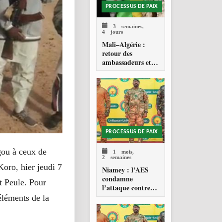
PROCESSUS DE PAIX
3 semaines,
4 jours
Mali–Algérie :
retour des
ambassadeurs et
réouverture des
espaces aériens
PROCESSUS DE PAIX
gou à ceux de
1 mois,
2 semaines
Koro, hier jeudi 7
Niamey : l’AES
condamne
t Peule. Pour
l’attaque contre
l’aéroport Diori
éléments de la
Hamani